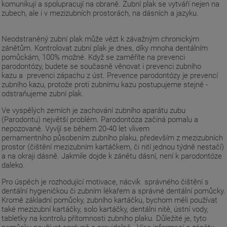
komunikují a spolupracují na obraně. Zubní plak se vytváří nejen na
zubech, ale i v mezizubních prostorách, na dásních a jazyku.
Neodstraněný zubní plak může vézt k závažným chronickým
zánětům. Kontrolovat zubní plak je dnes, díky mnoha dentálním
pomůckám, 100% možné. Když se zaměříte na prevenci
parodontózy, budete se současně věnovat i prevenci zubního
kazu a prevenci zápachu z úst. Prevence parodontózy je prevencí
zubního kazu, protože proti zubnímu kazu postupujeme stejně -
odstraňujeme zubní plak.
Ve vyspělých zemích je zachování zubního aparátu zubu
(Parodontu) největší problém. Parodontóza začíná pomalu a
nepozovaně. Vyvíjí se během 20-40 let vlivem
pernamentního působením zubního plaku, především z mezizubních
prostor (čištění mezizubním kartáčkem, či nití jednou týdně nestačí)
a na okraji dásně. Jakmile dojde k zánětu dásní, není k parodontóze
daleko.
Pro úspěch je rozhodující motivace, nácvik správného čištění s
dentální hygieničkou či zubním lékařem a správné dentální pomůcky.
Kromě základní pomůcky, zubního kartáčku, bychom měli používat
také mezizubní kartáčky, solo kartáčky, dentálni nitě, ústní vody,
tabletky na kontrolu přítomnosti zubního plaku. Důležité je, tyto