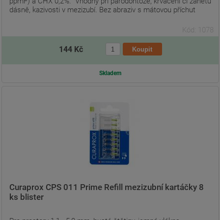
ppmF) a CHX 0,2%. Vhodný při parodontóze, krvácení či zánětu
dásně, kazivosti v mezizubí. Bez abraziv s mátovou příchut
Kód: 1078
144 Kč
Skladem
Curaprox CPS 011 Prime Refill mezizubní kartáčky 8
ks blister