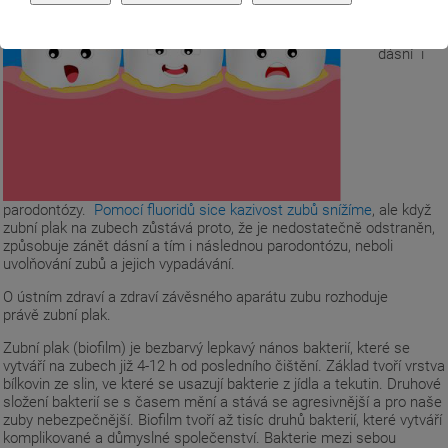
zápachu z
úst,
zánětu
dásní i
parodontózy.
Pomocí fluoridů sice kazivost zubů snížíme
, ale když
zubní plak na zubech zůstává proto, že je nedostatečně odstraněn,
způsobuje zánět dásní a tím i následnou parodontózu, neboli
uvolňování zubů a jejich vypadávání.
O ústním zdraví a zdraví závěsného aparátu zubu rozhoduje
právě zubní plak.
Zubní plak (biofilm) je bezbarvý lepkavý nános bakterií, které se
vytváří na zubech již 4-12 h od posledního čištění. Základ tvoří vrstva
bílkovin ze slin, ve které se usazují bakterie z jídla a tekutin. Druhové
složení bakterií se s časem mění a stává se agresivnější a pro naše
zuby nebezpečnější. Biofilm tvoří až tisíc druhů bakterií, které vytváří
komplikované a důmyslné společenství. Bakterie mezi sebou