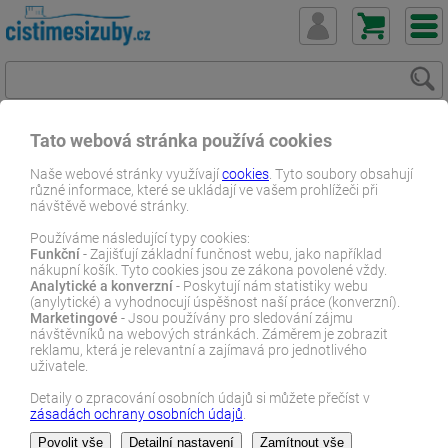
Tato webová stránka používá cookies
ČistímeSiZuby.cz
O zubech
Jak pečovat
Naše webové stránky využívají
cookies
. Tyto soubory obsahují
různé informace, které se ukládají ve vašem prohlížeči při
Zubní plak - O čem rozhoduje?
návštěvě webové stránky.
E-SHOP
Používáme následující typy cookies:
Funkční
- Zajišťují základní funčnost webu, jako například
nákupní košík. Tyto cookies jsou ze zákona povolené vždy.
Analytické a konverzní
- Poskytují nám statistiky webu
Zubní plak - O čem rozhoduje?
(anylytické) a vyhodnocují úspěšnost naší práce (konverzní).
Marketingové
- Jsou používány pro sledování zájmu
návštěvníků na webových stránkách. Záměrem je zobrazit
reklamu, která je relevantní a zajímavá pro jednotlivého
Zubní plak
uživatele.
je hlavní
příčinou
Detaily o zpracování osobních údajů si můžete přečíst v
kazivosti
zásadách ochrany osobních údajů
.
zubů,