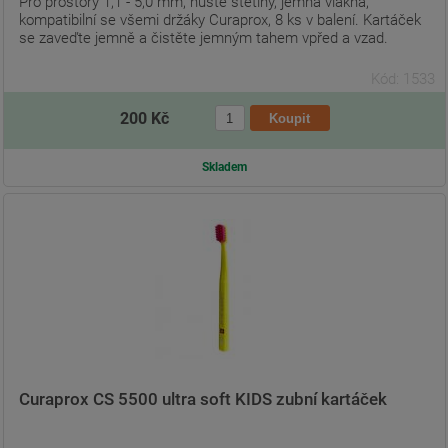
Pro prostory 1,1 - 5,0 mm, husté štětiny, jemná vlákna,
kompatibilní se všemi držáky Curaprox, 8 ks v balení. Kartáček
se zaveďte jemně a čistěte jemným tahem vpřed a vzad.
Kód: 1533
200 Kč
Skladem
Curaprox CS 5500 ultra soft KIDS zubní kartáček