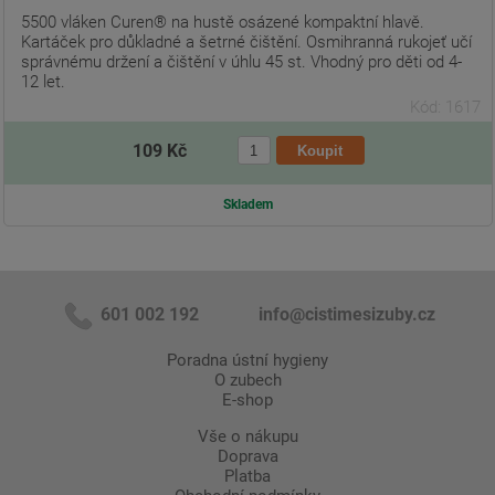
5500 vláken Curen® na hustě osázené kompaktní hlavě.
Kartáček pro důkladné a šetrné čištění. Osmihranná rukojeť učí
správnému držení a čištění v úhlu 45 st. Vhodný pro děti od 4-
12 let.
Kód: 1617
109 Kč
Skladem
601 002 192
info@cistimesizuby.cz
Poradna ústní hygieny
O zubech
E-shop
Vše o nákupu
Doprava
Platba