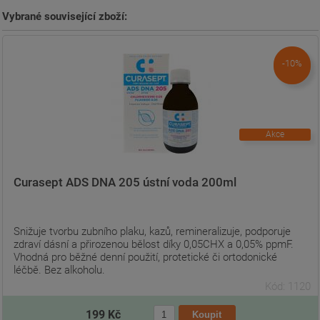
Vybrané související zboží:
-10%
Akce
Curasept ADS DNA 205 ústní voda 200ml
Snižuje tvorbu zubního plaku, kazů, remineralizuje, podporuje
zdraví dásní a přirozenou bělost díky 0,05CHX a 0,05% ppmF.
Vhodná pro běžné denní použití, protetické či ortodonické
léčbě. Bez alkoholu.
Kód: 1120
199 Kč