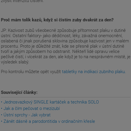
zvýšit intenzitu čištění.
Proč mám tolik kazů, když si čistím zuby dvakrát za den?
JP: Kazivost zubů všeobecně způsobuje přítomnost plaku v dutině
ústní. Ostatní faktory- jako dědičnost, léky, závažná onemocnění,
oslabená či jinak porušená sklovina způsobuje kazivost jen v malém
procentu. Proto je důležité znát, kde se přesně plak v ústní dutině
tvoří a jakým způsobem ho odstranit. Někteří lidé opravu velice
pečlivě čistí, i vícekrát za den, ale když je to na nesprávném místě, je
výsledek slabý.
Pro kontrolu můžete opět využít
tabletky na indikaci zubního plaku.
Související články:
• Jednosvazkový SINGLE kartáček a technika SOLO
• Jak a čím pečovat o mezizubí
• Ústní sprchy - Jak vybrat
• Zánět dásně a parodontitida v ordinačním křesle