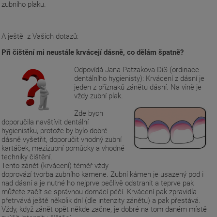
zubního plaku.
A ještě z Vašich dotazů:
Při čištění mi neustále krvácejí dásně, co dělám špatně?
Odpovídá Jana Patzakova DiS (ordinace
dentálního hygienisty): Krvácení z dásní je
jeden z příznaků zánětu dásní. Na vině je
vždy zubní plak.
Zde bych
doporučila navštívit dentální
hygienistku, protože by bylo dobré
dásně vyšetřit, doporučit vhodný zubní
kartáček, mezizubní pomůcky a vhodné
techniky čištění.
Tento zánět (krvácení) téměř vždy
doprovází tvorba zubního kamene. Zubní kámen je usazený pod i
nad dásní a je nutné ho nejprve pečlivě odstranit a teprve pak
můžete začít se správnou domácí péčí. Krvácení pak zpravidla
přetrvává ještě několik dní (dle intenzity zánětu) a pak přestává.
Vždy, když zánět opět někde začne, je dobré na tom daném místě