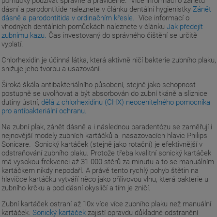
pomůcky používat správně a pravidelně. Více informací o zánětu
dásní a parodontitide naleznete v článku dentální hygienistky
Zánět
dásně a parodontitida v ordinačním křesle.
Více informací o
vhodných dentálních pomůckách naleznete v článku
Jak předejít
zubnímu kazu.
Čas investovaný do správného čištění se určitě
vyplatí.
Chlorhexidin je účinná látka, která aktivně ničí bakterie zubního plaku,
snižuje jeho tvorbu a usazování.
Široká škála antibakteriálního působení, stejně jako schopnost
postupně se uvolňovat a být absorbován do zubní tkáně a sliznice
dutiny ústní,
dělá z chlorhexidinu (CHX) neocenitelného pomocníka
pro antibakteriální ochranu.
Na zubní plak, zánět dásně a i následnou paradentózu se zaměřují i
nejnovější modely zubních kartáčků a nasazovacích hlavic Philips
Sonicare. Sonický kartáček (stejně jako rotační) je efektivnější v
odstraňování zubního plaku. Protože třeba kvalitní sonický kartáček
má vysokou frekvenci až 31 000 stěrů za minutu a to se manuálním
kartáčkem nikdy nepodaří. A právě tento rychlý pohyb štětin na
hlavičce kartáčku vytváří něco jako přílivovou vlnu, která bakterie u
zubního krčku a pod dásní okysličí a tím je zničí.
Zubní kartáček ostraní až 10x více více zubního plaku než manuální
kartáček.
Sonický kartáček
zajistí opravdu důkladné odstranění