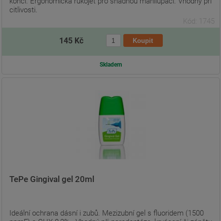
konci. Ergonomická rukojeť pro snadnou manilupaci. Vhodný při
citlivosti.
Kód: 1745
145 Kč
Skladem
TePe Gingival gel 20ml
Ideální ochrana dásní i zubů. Mezizubní gel s fluoridem (1500