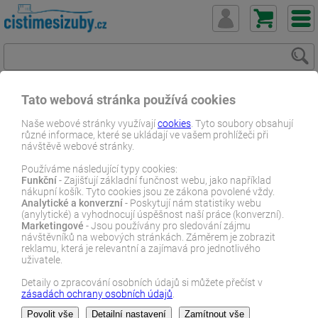
Tato webová stránka používá cookies
ČistímeSiZuby.cz
E-shop
Dentální zboží
Svěží dech
Naše webové stránky využívají
cookies
. Tyto soubory obsahují
různé informace, které se ukládají ve vašem prohlížeči při
návštěvě webové stránky.
E-SHOP
Používáme následující typy cookies:
Funkční
- Zajišťují základní funčnost webu, jako například
Indikátory plaku, škrabky na
nákupní košík. Tyto cookies jsou ze zákona povolené vždy.
Analytické a konverzní
- Poskytují nám statistiky webu
jazyk, žvýkačky, spreye
(anylytické) a vyhodnocují úspěšnost naší práce (konverzní).
Marketingové
- Jsou používány pro sledování zájmu
návštěvníků na webových stránkách. Záměrem je zobrazit
reklamu, která je relevantní a zajímavá pro jednotlivého
uživatele.
Svěží dech
je vizitkou každého z nás. V této kategorii nadete
produkty, které účinně bojují proti
zápachu z úst
a pomáhají
Detaily o zpracování osobních údajů si můžete přečíst v
udržet
příjemný pocit v ústech
po celý den. Nabízíme
ústní vody,
zásadách ochrany osobních údajů
.
spreje do úst, pastilky, zubní pasty, škrabky na jazyk
. Vhodné pro
Zobrazit více…
každodenni použití doma i na cestách. Osvědčené značky jako