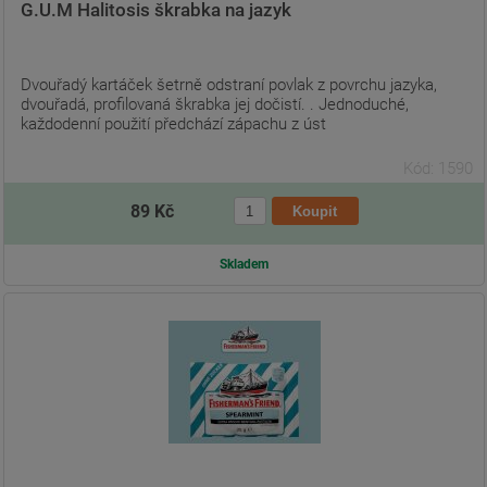
G.U.M Halitosis škrabka na jazyk
Dvouřadý kartáček šetrně odstraní povlak z povrchu jazyka,
dvouřadá, profilovaná škrabka jej dočistí. . Jednoduché,
každodenní použití předchází zápachu z úst
Kód: 1590
89 Kč
Skladem