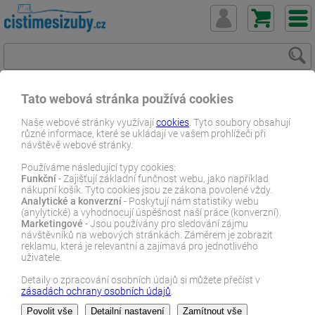
Tato webová stránka používá cookies
ČistímeSiZuby.cz
E-shop
Přihlásit
Zapomenuté heslo
Naše webové stránky využívají
cookies
. Tyto soubory obsahují
různé informace, které se ukládají ve vašem prohlížeči při
návštěvě webové stránky.
Přihlásit
Používáme následující typy cookies:
Zapomenuté heslo
Funkční
- Zajišťují základní funčnost webu, jako například
nákupní košík. Tyto cookies jsou ze zákona povolené vždy.
Analytické a konverzní
- Poskytují nám statistiky webu
Registrace
(anylytické) a vyhodnocují úspěšnost naší práce (konverzní).
Marketingové
- Jsou používány pro sledování zájmu
návštěvníků na webových stránkách. Záměrem je zobrazit
reklamu, která je relevantní a zajímavá pro jednotlivého
Zapomenuté heslo
uživatele.
Detaily o zpracování osobních údajů si můžete přečíst v
zásadách ochrany osobních údajů
.
Zadejte prosím svoji e-mailovou adresu, kterou máte u nás
registrovanou a na kterou následně zašleme Vaše přihlašovací