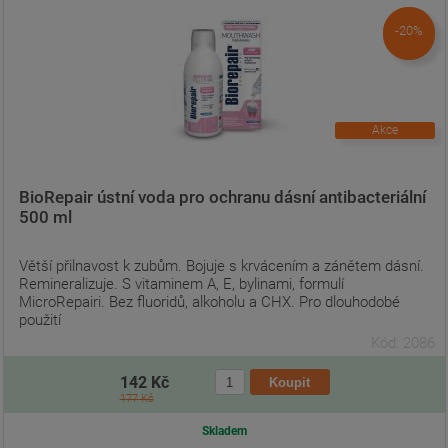
-20%
Akce
BioRepair ústní voda pro ochranu dásní antibacteriální
500 ml
Větší přilnavost k zubům. Bojuje s krvácením a zánětem dásní.
Remineralizuje. S vitaminem A, E, bylinami, formulí
MicroRepairi. Bez fluoridů, alkoholu a CHX. Pro dlouhodobé
použití
Kód: 2086
142 Kč
177 Kč
Skladem