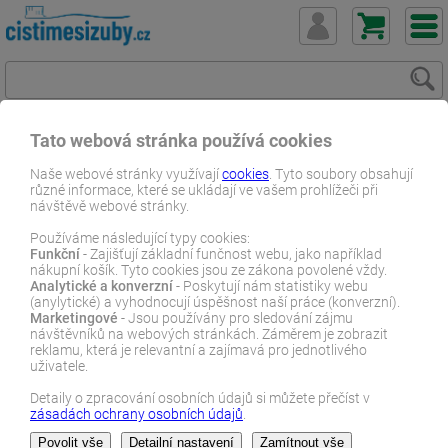
Tato webová stránka používá cookies
ČistímeSiZuby.cz
O zubech
Ústní vody a svěží dech
Naše webové stránky využívají
cookies
. Tyto soubory obsahují
různé informace, které se ukládají ve vašem prohlížeči při
Ústní vody - Dělení dle účinku
návštěvě webové stránky.
E-SHOP
Používáme následující typy cookies:
Funkční
- Zajišťují základní funčnost webu, jako například
nákupní košík. Tyto cookies jsou ze zákona povolené vždy.
Analytické a konverzní
- Poskytují nám statistiky webu
Ústní vody - Dělení dle účinku
(anylytické) a vyhodnocují úspěšnost naší práce (konverzní).
Marketingové
- Jsou používány pro sledování zájmu
návštěvníků na webových stránkách. Záměrem je zobrazit
reklamu, která je relevantní a zajímavá pro jednotlivého
Ústní
uživatele.
vody
jsou
Detaily o zpracování osobních údajů si můžete přečíst v
zásadách ochrany osobních údajů
.