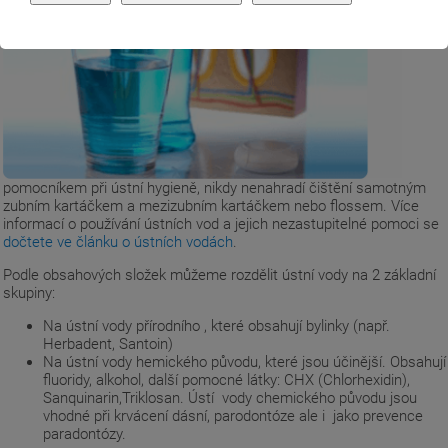
pomocníkem při ústní hygieně, nikdy nenahradí čištění samotným
zubním kartáčkem a mezizubním kartáčkem nebo flossem. Více
informací o používání ústních vod a jejich nezastupitelné pomoci se
dočtete ve článku o ústních vodách
.
Podle obsahových složek můžeme rozdělit ústní vody na 2 základní
skupiny:
Na ústní vody přírodního , které obsahují bylinky (např.
Herbadent, Santoin)
Na ústní vody hemického původu, které jsou účinější. Obsahují
fluoridy, alkohol, další pomocné látky: CHX (Chlorhexidin),
Sanquinarin,Triklosan. Ústí vody chemického původu jsou
vhodné při krvácení dásní, parodontóze ale i jako prevence
paradontózy.