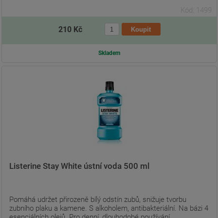
Kód: 1499
210 Kč
Skladem
Listerine Stay White ústní voda 500 ml
Pomáhá udržet přirozeně bílý odstín zubů, snižuje tvorbu
zubního plaku a kamene. S alkoholem, antibakteriální. Na bázi 4
esenciálních olejů. Pro denní, dlouhodobé používání