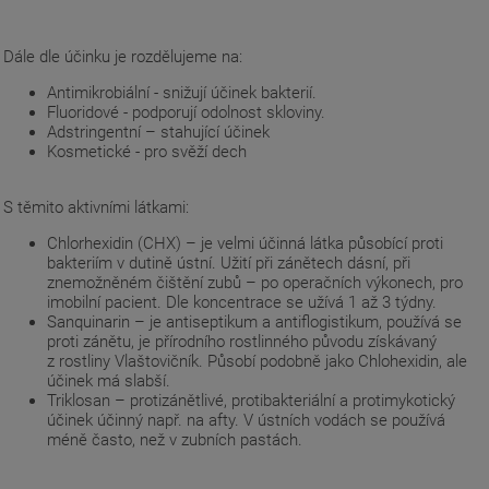
Dále dle účinku je rozdělujeme na:
Antimikrobiální - snižují účinek bakterií.
Fluoridové - podporují odolnost skloviny.
Adstringentní – stahující účinek
Kosmetické - pro svěží dech
S těmito aktivními látkami:
Chlorhexidin (CHX) – je velmi účinná látka působící proti
bakteriím v dutině ústní. Užití při zánětech dásní, při
znemožněném čištění zubů – po operačních výkonech, pro
imobilní pacient. Dle koncentrace se užívá 1 až 3 týdny.
Sanquinarin – je antiseptikum a antiflogistikum, používá se
proti zánětu, je přírodního rostlinného původu získávaný
z rostliny Vlaštovičník. Působí podobně jako Chlohexidin, ale
účinek má slabší.
Triklosan – protizánětlivé, protibakteriální a protimykotický
účinek účinný např. na afty. V ústních vodách se používá
méně často, než v zubních pastách.