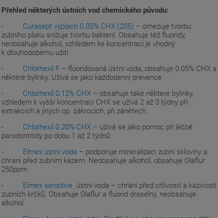
Přehled některých ústních vod chemického původu:
-
Curasept výplach 0.05% CHX (205)
– omezuje tvorbu
zubního plaku snižuje tvorbu bakterií. Obsahuje též fluoridy,
neobsahuje alkohol, vzhledem ke koncentraci je vhodný
k dlouhodobému užití
-
Chlorhexil F
– fluoridovaná ústní voda, obsahuje 0.05% CHX a
některé bylinky. Užívá se jako každodenní prevence.
-
Chlorhexil 0.12% CHX
– obsahuje také některé bylinky,
vzhledem k vyšší koncentraci CHX se užívá 2 až 3 týdny při
extrakcích a jiných op. zákrocích, při zánětech.
-
Chlorhexil 0.20% CHX
– užívá se jako pomoc při léčbě
parodontitidy po dobu 1 až 2 týdnů
-
Elmex ústní voda
– podporuje mineralizaci zubní skloviny a
chrání před zubním kazem. Neobsahuje alkohol, obsahuje Olaflur
250ppm.
-
Elmex sensitive
ústní voda – chrání před citlivostí a kazivostí
zubních krčků. Obsahuje Olaflur a fluorid draselný, neobsahuje
alkohol.