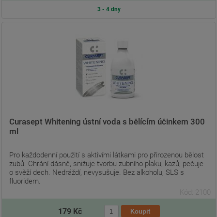
3 - 4 dny
Curasept Whitening ústní voda s bělícím účinkem 300
ml
Pro každodenní použití s aktivími látkami pro přirozenou bělost
zubů. Chrání dásně, snižuje tvorbu zubního plaku, kazů, pečuje
o svěží dech. Nedráždí, nevysušuje. Bez alkoholu, SLS s
fluoridem.
Kód: 2100
179 Kč