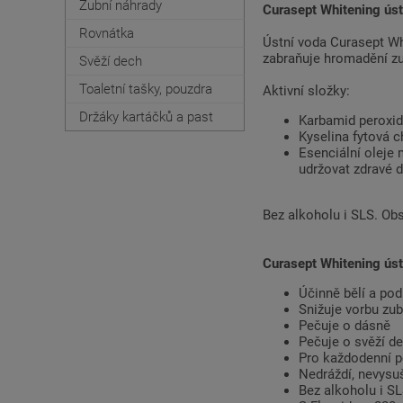
Zubní náhrady
Curasept Whitening ús
Rovnátka
Ústní voda Curasept Wh
zabraňuje hromadění zub
Svěží dech
Toaletní tašky, pouzdra
Aktivní složky:
Držáky kartáčků a past
Karbamid peroxid
Kyselina fytová c
Esenciální oleje 
udržovat zdravé 
Bez alkoholu i SLS. Ob
Curasept Whitening ús
Účinně bělí a pod
Snižuje vorbu zub
Pečuje o dásně
Pečuje o svěží d
Pro každodenní p
Nedráždí, nevysu
Bez alkoholu i S