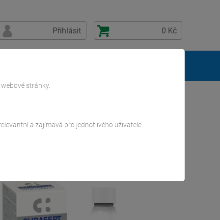
Přihlásit
0 Kč
Kontakty
ě webové stránky.
levantní a zajímavá pro jednotlivého uživatele.
00 ml