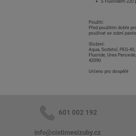
S Fluoridem 220
Použití:
Před použitím dobře pr
používat se zubní pas
Složení:
Aqua, Sorbitol, PEG-40
Fluoride, Urea Peroxide
42090
Určeno pro dospělé
601 002 192
info@cistimesizuby.cz