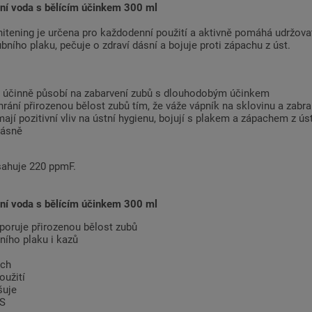
tní voda s bělícím účinkem 300 ml
itening je určena pro každodenní použití a aktivně pomáhá udržovat
ního plaku, pečuje o zdraví dásní a bojuje proti zápachu z úst.
 účinně působí na zabarvení zubů s dlouhodobým účinkem
hrání přirozenou bělost zubů tím, že váže vápník na sklovinu a zab
mají pozitivní vliv na ústní hygienu, bojují s plakem a zápachem z ús
dásně
sahuje 220 ppmF.
tní voda s bělícím účinkem 300 ml
poruje přirozenou bělost zubů
ního plaku i kazů
ech
oužití
šuje
LS