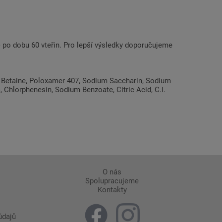
) po dobu 60 vteřin. Pro lepší výsledky doporučujeme
yl Betaine, Poloxamer 407, Sodium Saccharin, Sodium
, Chlorphenesin, Sodium Benzoate, Citric Acid, C.I.
O nás
Spolupracujeme
Kontakty
údajů