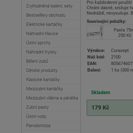
Pro každodenní použití 
Zvýhodněná balení, sety
Chrání dásně, snižuje t
Nedráždí, nevysušuje. B
Bestsellery obchodu
Související položky:
Elektrické kartáčky
Pasta 75
Náhradní hlavice
250 Kč
Ústní sprchy
Výrobce:
Curasept
Náhradní trysky
Náš kód:
2100
Bělení zubů
EAN:
805674607
Balení:
1 ks (300 m
Dětské produkty
Klasické kartáčky
Mezizubní kartáčky
Skladem
Mezizubní vlákna a párátka
Zubní pasty
179 Kč
Ústní vody
Parodontóza