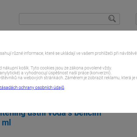
O zubech
Vše o nákupu
Spolupracujeme
sahují různé informace, které se ukládají ve vašem prohlížeči při návštěv
ad nákupní košík. Tyto cookies jsou ze zákona povolené vždy.
(anylytické) a vyhodnocují úspěšnost naší práce (konverzní).
těvníků na webových stránkách. Záměrem je zobrazit reklamu, která je re
zásadách ochrany osobních údajů
.
vody
Bělící
Curasept Whitening ústní voda s bělícím účinkem 3
tening ústní voda s bělícím
 ml