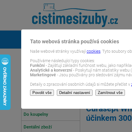
O nás
Tato webová stránka používá cookies
Naše webové stránky využívají
cookies
. Tyto soubory ob
Používáme následující typy cookies:
Funkční
- Zajišťují základní funčnost webu, jako napříkl
Analytické a konverzní
- Poskytují nám statistiky webu 
Marketingové
- Jsou používány pro sledování zájmu návš
Detaily o zpracování osobních údajů si můžete přečíst v
ČistímeSiZuby.cz
E-shop
Dentální zboží
Ústní 
E-SHOP
Curasept Whi
Do koupelny
účinkem 300
Dentální zboží