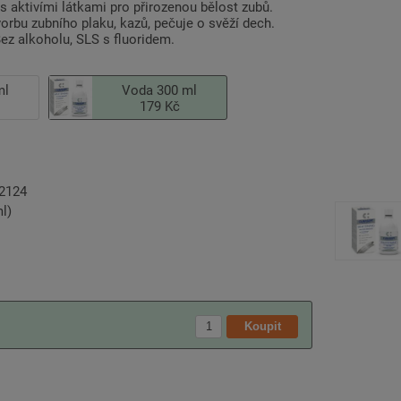
s aktivími látkami pro přirozenou bělost zubů.
vorbu zubního plaku, kazů, pečuje o svěží dech.
ez alkoholu, SLS s fluoridem.
ml
Voda 300 ml
179 Kč
2124
l)