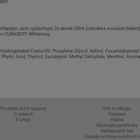
 ppm
otřepejte, ústa vyplachujte 2x denně 20ml (odměrka součástí balení
tou CURASEPT Whitening
, Hydrogenated CastorOil, Propylene Glycol, Xylitol, Cocamidoprop
, Phytic Acid, Thymol, Eucalyptol, Methyl Salicylate, Menthol, Aroma
Poradna ústní hygieny
Vše o nákupu
O zubech
Doprava
E-shop
Platba
Obchodní podmínky
Reklamační řád
Zásady ochrany osobních 