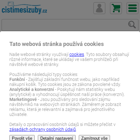
Tato webová stránka používá cookies
ČistímeSiZuby.cz
E-shop
Dentální zboží
Ústní sprchy
Naše webové stránky využívají
cookies
. Tyto soubory obsahují
různé informace, které se ukládají ve vašem prohlížeči při
Sencor
Sencor SOI 1211GD cestovní ústní sprcha
návštěvě webové stránky.
E-SHOP
Používáme následující typy cookies:
Funkční
- Zajišťují základní funčnost webu, jako například
nákupní košík. Tyto cookies jsou ze zákona povolené vždy.
Analytické a konverzní
- Poskytují nám statistiky webu
(anylytické) a vyhodnocují úspěšnost naší práce (konverzní).
Marketingové
- Jsou používány pro sledování zájmu
návštěvníků na webových stránkách. Záměrem je zobrazit
reklamu, která je relevantní a zajímavá pro jednotlivého
uživatele.
Detaily o zpracování osobních údajů si můžete přečíst v
zásadách ochrany osobních údajů
.