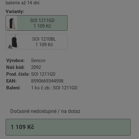
baterie až 14 dní.
Varianty:
SOI 1211GD
1 109 Kč
SOI 1210BL
1 109 Kč
Výrobce:
Sencor
Náš kód:
2092
Prod. číslo:
SOI 1211GD
EAN:
8590669344598
Balení:
1 ks č.zb.: SOI 1211GD
Dočasně nedostupné / na dotaz
1 109 Kč