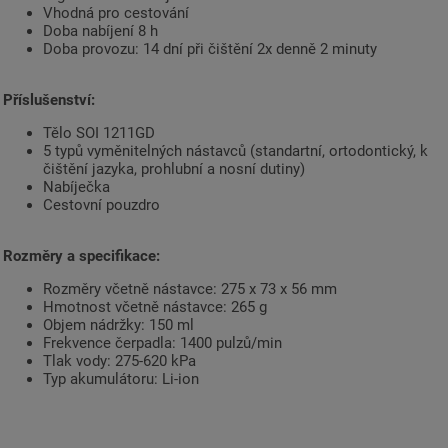
Vhodná pro cestování
Doba nabíjení 8 h
Doba provozu: 14 dní při čištění 2x denně 2 minuty
Příslušenství:
Tělo SOI 1211GD
5 typů vyměnitelných nástavců (standartní, ortodontický, k
čištění jazyka, prohlubní a nosní dutiny)
Nabíječka
Cestovní pouzdro
Rozměry a specifikace:
Rozměry včetně nástavce: 275 x 73 x 56 mm
Hmotnost včetně nástavce: 265 g
Objem nádržky: 150 ml
Frekvence čerpadla: 1400 pulzů/min
Tlak vody: 275-620 kPa
Typ akumulátoru: Li-ion