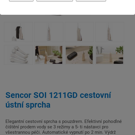
Sencor SOI 1211GD cestovní
ústní sprcha
Elegantní cestovní sprcha s pouzdrem. Efektivní pohodlné
čištění prodem vody se 3 režimy a 5- ti nástavci pro
všestrannou péči. Automatické vypnutí po 2 min. Výdrž