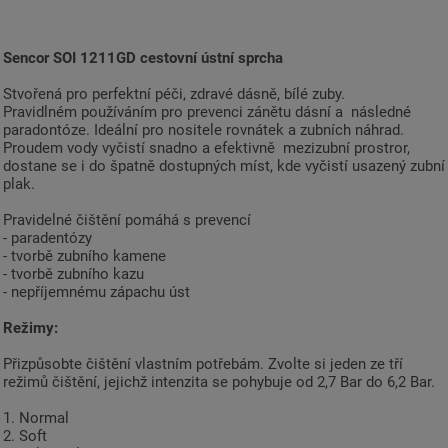
Sencor SOI 1211GD cestovní ústní sprcha
Stvořená pro perfektní péči, zdravé dásně, bílé zuby.
Pravidlném používáním pro prevenci zánětu dásní a následné
paradontóze. Ideální pro nositele rovnátek a zubních náhrad.
Proudem vody vyčistí snadno a efektivně mezizubní prostror,
dostane se i do špatně dostupných míst, kde vyčistí usazený zubní
plak.
Pravidelné čištění pomáhá s prevencí
- paradentózy
- tvorbě zubního kamene
- tvorbě zubního kazu
- nepříjemnému zápachu úst
Režimy:
Přizpůsobte čištění vlastním potřebám. Zvolte si jeden ze tří
režimů čištění, jejichž intenzita se pohybuje od 2,7 Bar do 6,2 Bar.
1. Normal
2. Soft