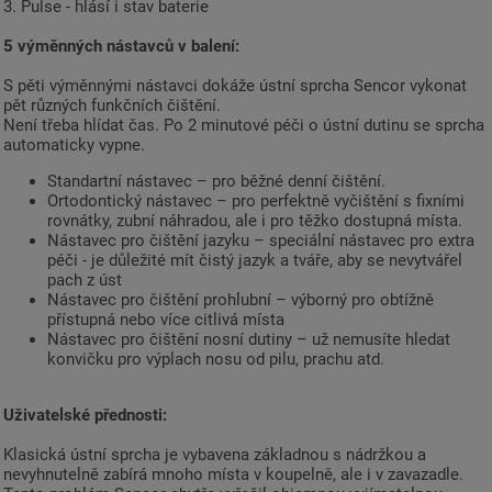
3. Pulse - hlásí i stav baterie
5 výměnných nástavců v balení:
S pěti výměnnými nástavci dokáže ústní sprcha Sencor vykonat
pět různých funkčních čištění.
Není třeba hlídat čas. Po 2 minutové péči o ústní dutinu se sprcha
automaticky vypne.
Standartní nástavec – pro běžné denní čištění.
Ortodontický nástavec – pro perfektně vyčištění s fixními
rovnátky, zubní náhradou, ale i pro těžko dostupná místa.
Nástavec pro čištění jazyku – speciální nástavec pro extra
péči - je důležité mít čistý jazyk a tváře, aby se nevytvářel
pach z úst
Nástavec pro čištění prohlubní – výborný pro obtížně
přístupná nebo více citlivá místa
Nástavec pro čištění nosní dutiny – už nemusíte hledat
konvičku pro výplach nosu od pilu, prachu atd.
Uživatelské přednosti:
Klasická ústní sprcha je vybavena základnou s nádržkou a
nevyhnutelně zabírá mnoho místa v koupelně, ale i v zavazadle.