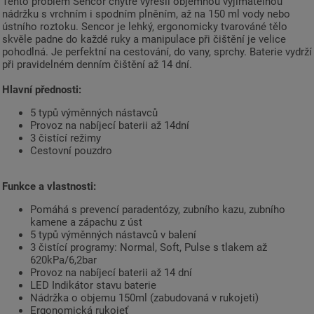
Tento problém Sencor chytře vyřešil objemnou vyjímatelnou
nádržku s vrchním i spodním plněním, až na 150 ml vody nebo
ústního roztoku. Sencor je lehký, ergonomicky tvarováné tělo
skvěle padne do každé ruky a manipulace při čištění je velice
pohodlná. Je perfektní na cestování, do vany, sprchy. Baterie vydrží
při pravidelném denním čištění až 14 dní.
Hlavní přednosti:
5 typů výměnných nástavců
Provoz na nabíjecí baterii až 14dní
3 čistící režimy
Cestovní pouzdro
Funkce a vlastnosti:
Pomáhá s prevencí paradentózy, zubního kazu, zubního
kamene a zápachu z úst
5 typů výměnných nástavců v balení
3 čistící programy: Normal, Soft, Pulse s tlakem až
620kPa/6,2bar
Provoz na nabíjecí baterii až 14 dní
LED Indikátor stavu baterie
Nádržka o objemu 150ml (zabudovaná v rukojeti)
Ergonomická rukojeť