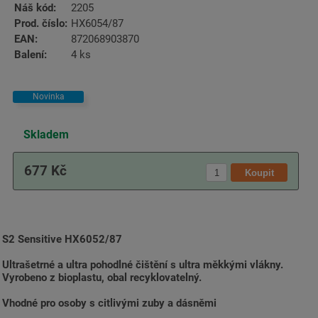
Náš kód:
2205
Prod. číslo:
HX6054/87
EAN:
872068903870
Balení:
4 ks
Novinka
Skladem
677 Kč
S2 Sensitive HX6052/87
Ultrašetrné a ultra pohodlné čištění s ultra měkkými vlákny.
Vyrobeno z bioplastu, obal recyklovatelný.
Vhodné pro osoby s citlivými zuby a dásněmi