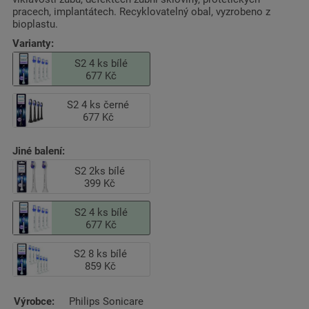
pracech, implantátech. Recyklovatelný obal, vyzrobeno z
bioplastu.
Varianty:
S2 4 ks bílé
677 Kč
S2 4 ks černé
677 Kč
Jiné balení:
S2 2ks bílé
399 Kč
S2 4 ks bílé
677 Kč
S2 8 ks bílé
859 Kč
Výrobce:
Philips Sonicare