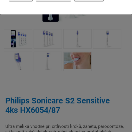
Philips Sonicare S2 Sensitive
4ks HX6054/87
Ultra měkká vhodné při citlivosti krčků, zánětu, parodontóze,
viklavosti zubů, defektech zubní skloviny, protetických