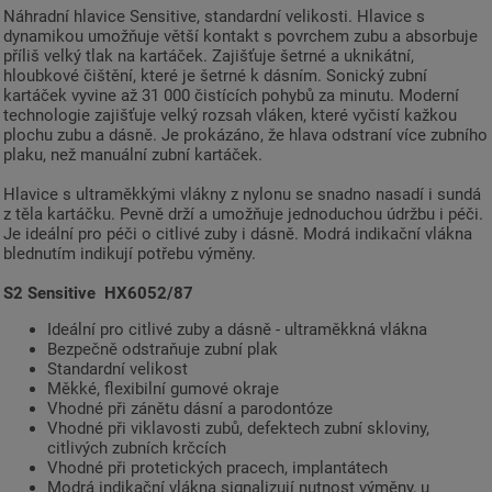
Náhradní hlavice Sensitive, standardní velikosti. Hlavice s
dynamikou umožňuje větší kontakt s povrchem zubu a absorbuje
příliš velký tlak na kartáček. Zajišťuje šetrné a uknikátní,
hloubkové čištění, které je šetrné k dásním. Sonický zubní
kartáček vyvine až 31 000 čistících pohybů za minutu. Moderní
technologie zajišťuje velký rozsah vláken, které vyčistí kažkou
plochu zubu a dásně. Je prokázáno, že hlava odstraní více zubního
plaku, než manuální zubní kartáček.
Hlavice s ultraměkkými vlákny z nylonu se snadno nasadí i sundá
z těla kartáčku. Pevně drží a umožňuje jednoduchou údržbu i péči.
Je ideální pro péči o citlivé zuby i dásně. Modrá indikační vlákna
blednutím indikují potřebu výměny.
S2 Sensitive HX6052/87
Ideální pro citlivé zuby a dásně - ultraměkkná vlákna
Bezpečně odstraňuje zubní plak
Standardní velikost
Měkké, flexibilní gumové okraje
Vhodné při zánětu dásní a parodontóze
Vhodné při viklavosti zubů, defektech zubní skloviny,
citlivých zubních krčcích
Vhodné při protetických pracech, implantátech
Modrá indikační vlákna signalizují nutnost výměny, u