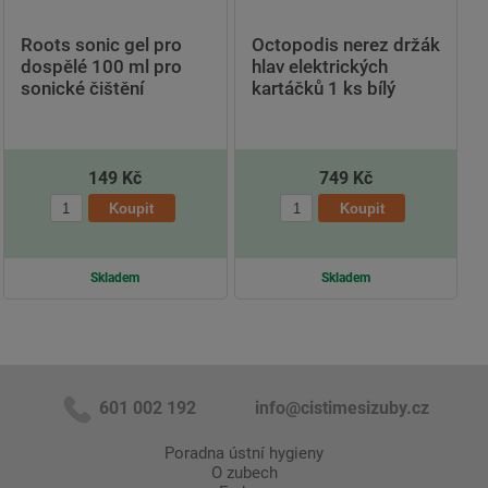
Roots sonic gel pro
Octopodis nerez držák
dospělé 100 ml pro
hlav elektrických
sonické čištění
kartáčků 1 ks bílý
149 Kč
749 Kč
Skladem
Skladem
601 002 192
info@cistimesizuby.cz
Poradna ústní hygieny
O zubech