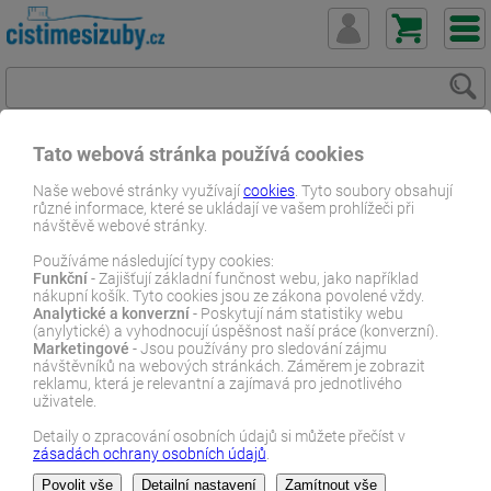
Tato webová stránka používá cookies
ČistímeSiZuby.cz
E-shop
Dentální zboží
Naše webové stránky využívají
cookies
. Tyto soubory obsahují
různé informace, které se ukládají ve vašem prohlížeči při
Náhradní hlavice
Philips Sonicare dle názvu
návštěvě webové stránky.
Philips Sonicare S2 Sensitive 4ks HX6054/87
Používáme následující typy cookies:
Funkční
- Zajišťují základní funčnost webu, jako například
E-SHOP
nákupní košík. Tyto cookies jsou ze zákona povolené vždy.
Analytické a konverzní
- Poskytují nám statistiky webu
(anylytické) a vyhodnocují úspěšnost naší práce (konverzní).
Marketingové
- Jsou používány pro sledování zájmu
návštěvníků na webových stránkách. Záměrem je zobrazit
reklamu, která je relevantní a zajímavá pro jednotlivého
uživatele.
Detaily o zpracování osobních údajů si můžete přečíst v
zásadách ochrany osobních údajů
.