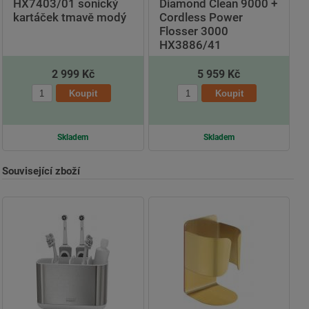
HX7403/01 sonický
Diamond Clean 9000 +
kartáček tmavě modý
Cordless Power
Flosser 3000
HX3886/41
2 999 Kč
5 959 Kč
Skladem
Skladem
Související zboží