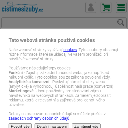
Tato webová stránka používá cookies
ČistímeSiZuby.cz
E-shop
Dentální zboží
Naše webové stránky využívají
cookies
. Tyto soubory obsahují
různé informace, které se ukládají ve vašem prohlížeči při
Náhradní hlavice
Philips Sonicare dle názvu
návštěvě webové stránky.
Philips Sonicare Prestige HX9094/11 4 ks černé
Používáme následující typy cookies:
Funkční
- Zajišťují základní funčnost webu, jako například
E-SHOP
nákupní košík. Tyto cookies jsou ze zákona povolené vždy.
Analytické a konverzní
- Poskytují nám statistiky webu
(anylytické) a vyhodnocují úspěšnost naší práce (konverzní).
Marketingové
- Jsou používány pro sledování zájmu
návštěvníků na webových stránkách. Záměrem je zobrazit
reklamu, která je relevantní a zajímavá pro jednotlivého
uživatele.
Detaily o zpracování osobních údajů si můžete přečíst v
zásadách ochrany osobních údajů
.