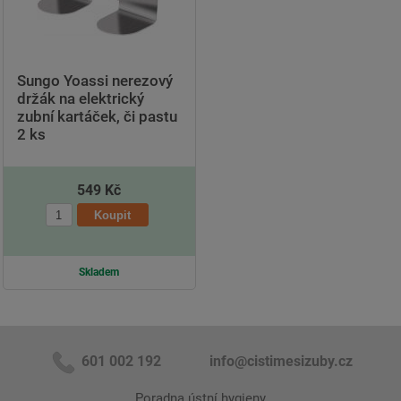
Sungo Yoassi nerezový
držák na elektrický
zubní kartáček, či pastu
2 ks
549 Kč
Skladem
601 002 192
info@cistimesizuby.cz
Poradna ústní hygieny