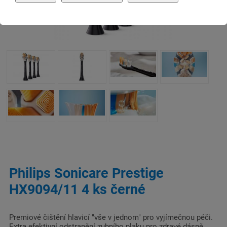
Philips Sonicare Prestige
HX9094/11 4 ks černé
Premiové čištění hlavicí "vše v jednom" pro vyjímečnou péči.
Extra efektivní odstranění zubního plaku pro zdravé dásně,