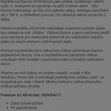
Kartáčková hlavice A3 Premium jako jediná kombinuje bělení
zubů a současně se zaměřuje na péči a zdraví dásní. Tato
hlavice odstraňuje až 20x více zubního plaku, redukuje znečištění
až o 100 % a výsledkem jsou až 15x zdravější dásně za pouhé 2
týdny.
Hlavice kartáčku All-In-One odstraňuje maximum zubního plaku
bez ohledu na styl čištění. Vlákna hlavice a jejich zakřivený profil
jsou navržená pro maximální potenciál pro odstranění zubního
plaku na všech místech i zakrřiveních zubů.
Pomocí trojúhelníkových zakončení vláken odstraňuje hlavice
pigmentové skvrny. Tvar a trojúhelníkové zakončení vláken
umožňuje větší kontakt s povrchem zubů a účinější odstranění
skvrn.
Hlavice se soft vlákny se snadno nasadí i sundá z těla
kartáčku. Pevně drží a umožňuje jednoduchou údržbu i péči. Je
bezpečná pro zuby i dásně. Modrá indikační vlákna blednutím
indikují potřebu výměny.
Premium A3 All-In-One HX9094/11
Extra účinné čištění
Při parodontóze