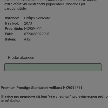
extra efektivní odstranění pigmentací. Vhodné i při
parodontitidě.
Výrobce:
Philips Sonicare
Náš kód:
2073
Prod. číslo:
HX9094/11
EAN:
8720689022996
Balení:
4 ks
Prodej ukončen
Premium Prestige Standardní velikost HX9094/11
Hlavice pro prémiové čištění "vše v jednom" pro vyjímečnou péči o
ústní dutinu