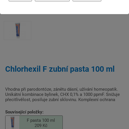
Chlorhexil F zubní pasta 100 ml
Vhodna při parodontóze, zánětu dásní, užívání homeopatik.
Unikátní kombinace bylinek, CHX 0,1% a 1000 ppmF. Snižuje
přecitlivělost, posiluje zubní sklovinu. Komplexní ochrana
Související položky:
F pasta 100 ml
209 Kč