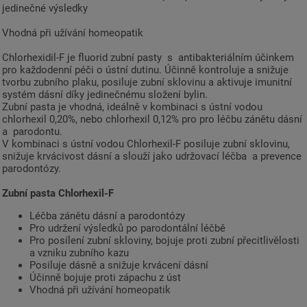
jedinečné výsledky
Vhodná při užívání homeopatik
Chlorhexidil-F je fluorid zubní pasty s antibakteriálním účinkem
pro každodenní péči o ústní dutinu. Účinně kontroluje a snižuje
tvorbu zubního plaku, posiluje zubní sklovinu a aktivuje imunitní
systém dásní díky jedinečnému složení bylin.
Zubní pasta je vhodná, ideálně v kombinaci s ústní vodou
chlorhexil 0,20%, nebo chlorhexil 0,12% pro pro léčbu zánětu dásní
a parodontu.
V kombinaci s ústní vodou Chlorhexil-F posiluje zubní sklovinu,
snižuje krvácivost dásní a slouží jako udržovací léčba a prevence
parodontózy.
Zubní pasta Chlorhexil-F
Léčba zánětu dásní a parodontózy
Pro udržení výsledků po parodontální léčbě
Pro posílení zubní skloviny, bojuje proti zubní přecitlivělosti
a vzniku zubního kazu
Posiluje dásně a snižuje krvácení dásní
Účinně bojuje proti zápachu z úst
Vhodná při užívání homeopatik