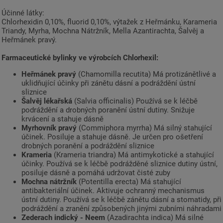
Účinné látky:
Chlorhexidin 0,10%, fluorid 0,10%, výtažek z Heřmánku, Karameria
Triandy, Myrha, Mochna Nátržník, Mella Azantirachta, Šalvěj a
Heřmánek pravý.
Farmaceutické bylinky ve výrobcích Chlorhexil:
Heřmánek pravý
(Chamomilla recutita) Má protizánětlivé a
uklidňující účinky při zánětu dásní a podráždění ústní
sliznice
Šalvěj lékařská
(Salvia officinalis) Používá se k léčbě
podráždění a drobných poranění ústní dutiny. Snižuje
krvácení a stahuje dásně
Myrhovník pravý
(Commiphora myrrha) Má silný stahující
účinek. Posiluje a stahuje dásně. Je určen pro ošetření
drobných poranění a podráždění sliznice
Krameria
(Krameria triandra) Má antimykotické a stahující
účinky. Používá se k léčbě podrážděné sliznice dutiny ústní,
posiluje dásně a pomáhá udržovat čisté zuby
Mochna nátržník
(Potentilla erecta) Má stahující
antibakteriální účinek. Aktivuje ochranný mechanismus
ústní dutiny. Používá se k léčbě zánětu dásní a stomatidy, při
podráždění a zranění způsobených jinými zubními náhradami
Zederach indický - Neem
(Azadirachta indica) Má silné