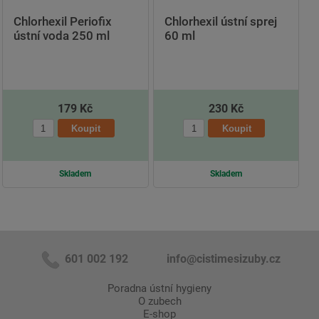
Chlorhexil Periofix
Chlorhexil ústní sprej
ústní voda 250 ml
60 ml
179 Kč
230 Kč
Skladem
Skladem
601 002 192
info@cistimesizuby.cz
Poradna ústní hygieny
O zubech
E-shop