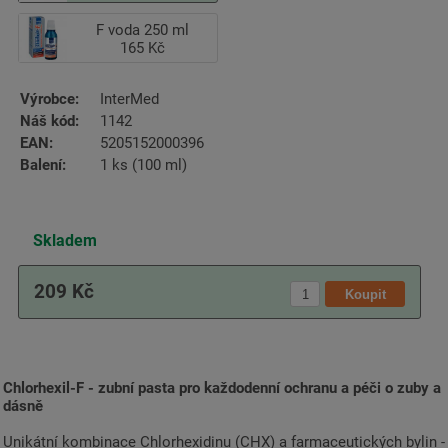
F voda 250 ml
165 Kč
Výrobce:
InterMed
Náš kód:
1142
EAN:
5205152000396
Balení:
1 ks (100 ml)
Skladem
209 Kč
Chlorhexil-F - zubní pasta pro každodenní ochranu a péči o zuby a
dásně
Unikátní kombinace Chlorhexidinu (CHX) a farmaceutických bylin -