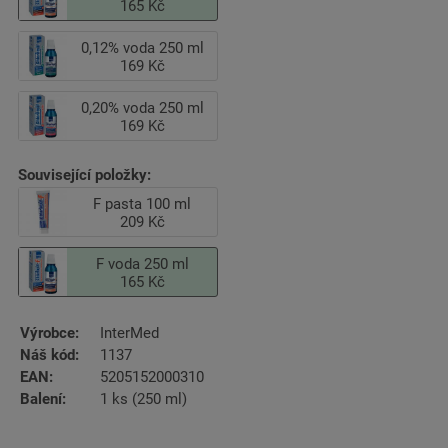
165 Kč
0,12% voda 250 ml
169 Kč
0,20% voda 250 ml
169 Kč
Související položky:
F pasta 100 ml
209 Kč
F voda 250 ml
165 Kč
Výrobce:
InterMed
Náš kód:
1137
EAN:
5205152000310
Balení:
1 ks (250 ml)