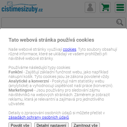
Tato webová stránka používá cookies
ČistímeSiZuby.cz
E-shop
Dentální zboží
Ústní vody
Naše webové stránky využívají
cookies
. Tyto soubory obsahují
různé informace, které se ukládají ve vašem prohlížeči při
Krvácení dásní
Chlorhexil F ústní voda 250 ml
návštěvě webové stránky.
E-SHOP
Používáme následující typy cookies:
Funkční
- Zajišťují základní funčnost webu, jako například
nákupní košík. Tyto cookies jsou ze zákona povolené vždy.
Analytické a konverzní
- Poskytují nám statistiky webu
(anylytické) a vyhodnocují úspěšnost naší práce (konverzní).
Marketingové
- Jsou používány pro sledování zájmu
návštěvníků na webových stránkách. Záměrem je zobrazit
reklamu, která je relevantní a zajímavá pro jednotlivého
uživatele.
Detaily o zpracování osobních údajů si můžete přečíst v
zásadách ochrany osobních údajů
.