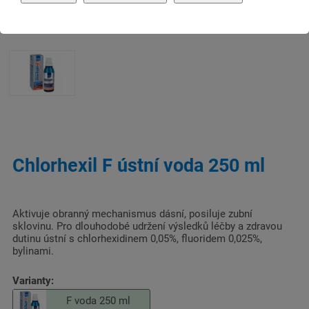
Chlorhexil F ústní voda 250 ml
Aktivuje obranný mechanismus dásní, posiluje zubní
sklovinu. Pro dlouhodobé udržení výsledků léčby a zdravou
dutinu ústní s chlorhexidinem 0,05%, fluoridem 0,025%,
bylinami.
Varianty:
F voda 250 ml