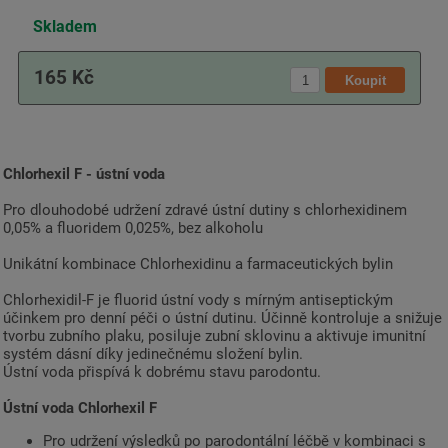
Skladem
165 Kč
Chlorhexil F - ústní voda
Pro dlouhodobé udržení zdravé ústní dutiny s chlorhexidinem
0,05% a fluoridem 0,025%, bez alkoholu
Unikátní kombinace Chlorhexidinu a farmaceutických bylin
Chlorhexidil-F je fluorid ústní vody s mírným antiseptickým
účinkem pro denní péči o ústní dutinu. Účinně kontroluje a snižuje
tvorbu zubního plaku, posiluje zubní sklovinu a aktivuje imunitní
systém dásní díky jedinečnému složení bylin.
Ústní voda přispívá k dobrému stavu parodontu.
Ústní voda Chlorhexil F
Pro udržení výsledků po parodontální léčbě v kombinaci s