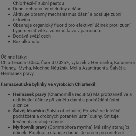
Chlorhexil-F zubní pastou
Denní ochrana ústní dutiny a dásní
Aktivuje obranný mechanismus dásní a posiluje zubní
sklovinu
Obsahuje organický fluorid pro efektivní účinek proti zubní
hypersensitivitě a zubního kazu v parodontu
Dodává svěží dech
Bez alkoholu
Účinné látky:
Chlorhexidin 0,05%, fluorid 0,025%, výtažek z Heřmánku, Karameria
Triandy, Myrha, Mochna Nátržník, Mella Azantirachta, Šalvěj a
Heřmánek pravý.
Farmaceutické bylinky ve výrobcích Chlorhexil:
Heřmánek pravý
(Chamomilla recutita) Má protizánětlivé a
uklidňující účinky při zánětu dásní a podráždění ústní
sliznice
Šalvěj lékařská
(Salvia officinalis) Používá se k léčbě
podráždění a drobných poranění ústní dutiny. Snižuje
krvácení a stahuje dásně
Myrhovník pravý
(Commiphora myrrha) Má silný stahující
účinek. Posiluje a stahuje dásně. Je určen pro ošetření