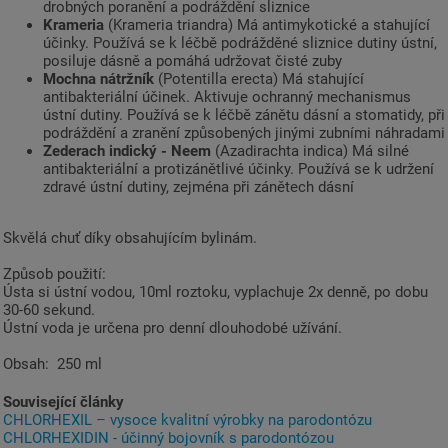
drobných poranění a podráždění sliznice
Krameria
(Krameria triandra) Má antimykotické a stahující
účinky. Používá se k léčbě podrážděné sliznice dutiny ústní,
posiluje dásně a pomáhá udržovat čisté zuby
Mochna nátržník
(Potentilla erecta) Má stahující
antibakteriální účinek. Aktivuje ochranný mechanismus
ústní dutiny. Používá se k léčbě zánětu dásní a stomatidy, při
podráždění a zranění způsobených jinými zubními náhradami
Zederach indický - Neem
(Azadirachta indica) Má silné
antibakteriální a protizánětlivé účinky. Používá se k udržení
zdravé ústní dutiny, zejména při zánětech dásní
Skvělá chuť díky obsahujícím bylinám.
Způsob použití:
Ústa si ústní vodou, 10ml roztoku, vyplachuje 2x denně, po dobu
30-60 sekund.
Ústní voda je určena pro denní dlouhodobé užívání.
Obsah: 250 ml
Související články
CHLORHEXIL – vysoce kvalitní výrobky na parodontózu
CHLORHEXIDIN - účinný bojovník s parodontózou