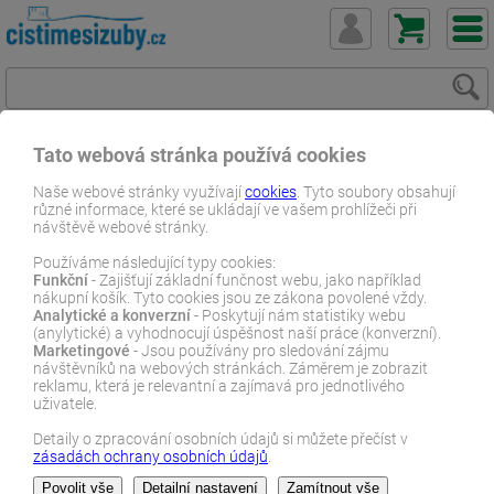
Tato webová stránka používá cookies
ČistímeSiZuby.cz
E-shop
Dentální zboží
Zubní pasty
Naše webové stránky využívají
cookies
. Tyto soubory obsahují
různé informace, které se ukládají ve vašem prohlížeči při
Dentální krémy a pěny
GC Tooth Mousse 35 ml Vanilka
návštěvě webové stránky.
E-SHOP
Používáme následující typy cookies:
Funkční
- Zajišťují základní funčnost webu, jako například
nákupní košík. Tyto cookies jsou ze zákona povolené vždy.
Analytické a konverzní
- Poskytují nám statistiky webu
(anylytické) a vyhodnocují úspěšnost naší práce (konverzní).
Marketingové
- Jsou používány pro sledování zájmu
návštěvníků na webových stránkách. Záměrem je zobrazit
reklamu, která je relevantní a zajímavá pro jednotlivého
uživatele.
Detaily o zpracování osobních údajů si můžete přečíst v
zásadách ochrany osobních údajů
.