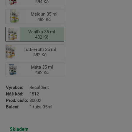
494 Kč
Meloun 35 ml
482 Kč
Vanilka 35 ml
482 Kč
Tutti-Frutti 35 ml
482 Kč
Máta 35 ml
482 Kč
Výrobce:
Recaldent
Náš kód:
1512
Prod. číslo:
30002
Balení:
1 tuba 35ml
Skladem