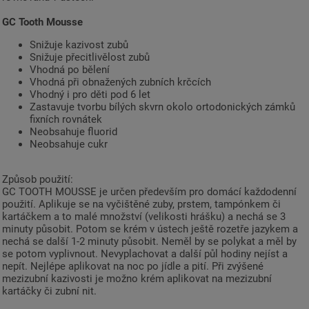
GC Tooth Mousse
Snižuje kazivost zubů
Snižuje přecitlivělost zubů
Vhodná po bělení
Vhodná při obnažených zubních krčcích
Vhodný i pro děti pod 6 let
Zastavuje tvorbu bílých skvrn okolo ortodonických zámků
fixních rovnátek
Neobsahuje fluorid
Neobsahuje cukr
Způsob použití:
GC TOOTH MOUSSE je určen především pro domácí každodenní
použití. Aplikuje se na vyčištěné zuby, prstem, tampónkem či
kartáčkem a to malé množství (velikosti hrášku) a nechá se 3
minuty působit. Potom se krém v ústech ještě rozetře jazykem a
nechá se další 1-2 minuty působit. Neměl by se polykat a měl by
se potom vyplivnout. Nevyplachovat a další půl hodiny nejíst a
nepít. Nejlépe aplikovat na noc po jídle a pití. Při zvýšené
mezizubní kazivosti je možno krém aplikovat na mezizubní
kartáčky či zubní nit.