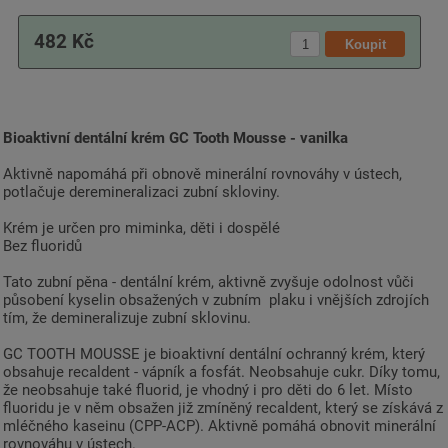
482 Kč
Bioaktivní dentální krém GC Tooth Mousse - vanilka
Aktivně napomáhá při obnově minerální rovnováhy v ústech,
potlačuje deremineralizaci zubní skloviny.
Krém je určen pro miminka, děti i dospělé
Bez fluoridů
Tato zubní pěna - dentální krém, aktivně zvyšuje odolnost vůči
působení kyselin obsažených v zubním plaku i vnějších zdrojích
tím, že demineralizuje zubní sklovinu.
GC TOOTH MOUSSE je bioaktivní dentální ochranný krém, který
obsahuje recaldent - vápník a fosfát. Neobsahuje cukr. Díky tomu,
že neobsahuje také fluorid, je vhodný i pro děti do 6 let. Místo
fluoridu je v něm obsažen již zmíněný recaldent, který se získává z
mléčného kaseinu (CPP-ACP). Aktivně pomáhá obnovit minerální
rovnováhu v ústech.