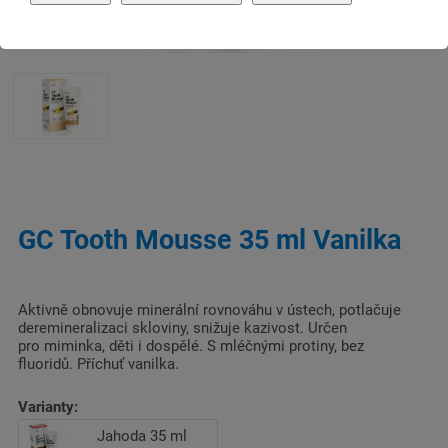
GC Tooth Mousse 35 ml Vanilka
Aktivně obnovuje minerální rovnováhu v ústech, potlačuje
deremineralizaci skloviny, snižuje kazivost. Určen
pro miminka, děti i dospělé. S mléčnými protiny, bez
fluoridů. Příchuť vanilka.
Varianty:
Jahoda 35 ml