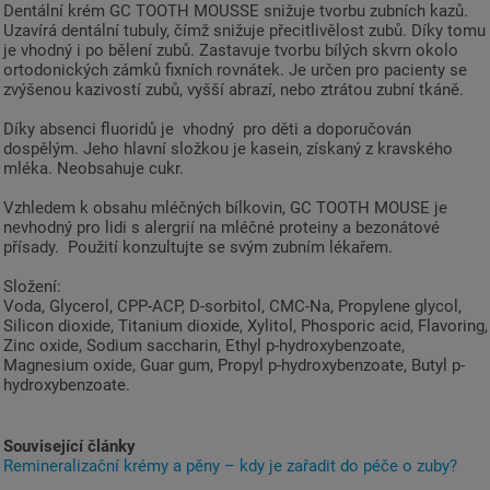
Dentální krém GC TOOTH MOUSSE snižuje tvorbu zubních kazů.
Uzavírá dentální tubuly, čímž snižuje přecitlivělost zubů. Díky tomu
je vhodný i po bělení zubů. Zastavuje tvorbu bílých skvrn okolo
ortodonických zámků fixních rovnátek. Je určen pro pacienty se
zvýšenou kazivostí zubů, vyšší abrazí, nebo ztrátou zubní tkáně.
Díky absenci fluoridů je vhodný pro děti a doporučován
dospělým. Jeho hlavní složkou je kasein, získaný z kravského
mléka. Neobsahuje cukr.
Vzhledem k obsahu mléčných bílkovin, GC TOOTH MOUSE je
nevhodný pro lidi s alergrií na mléčné proteiny a bezonátové
přísady. Použití konzultujte se svým zubním lékařem.
Složení:
Voda, Glycerol, CPP-ACP, D-sorbitol, CMC-Na, Propylene glycol,
Silicon dioxide, Titanium dioxide, Xylitol, Phosporic acid, Flavoring,
Zinc oxide, Sodium saccharin, Ethyl p-hydroxybenzoate,
Magnesium oxide, Guar gum, Propyl p-hydroxybenzoate, Butyl p-
hydroxybenzoate.
Související články
Remineralizační krémy a pěny – kdy je zařadit do péče o zuby?