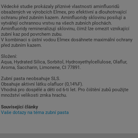
Vědecké studie prokázaly příznivé vlastnosti aminfluoridů
obsažených ve výrobcích Elmex, pro efektivní a dlouhotrvající
ochranu před zubním kazem. Aminfluoridy sklovinu posilují a
vytvářejí ochrannou vrstvu na všech zubních plochách.
Aminfluoridy remineralizují sklovinu, čímž lze omezit vznikající
zubní kaz pod povrchem zubu.
V kombinaci s ústní vodou Elmex dosáhnete maximální ochrany
před zubním kazem.
Složení:
Aqua, Hydrated Silica, Sorbitol, Hydroxyethylcellulose, Olaflur,
Aroma, Saccharin, Limonene, CI 77891.
Zubní pasta neobsahuje SLS.
Obsahuje aktivní látku olafluor (0,14%F).
Vhodná pro dospělé a děti od 6-ti let. Pro čištění zubů použijte
množství velikosti zrnka hrachu.
Související články
Vaše dotazy na téma zubní pasta