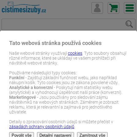
Tato webová stránka používá cookies
ČistímeSiZuby.cz
E-shop
Dentální zboží
Zubní pasty
Naše webové stránky využívají
cookies
. Tyto soubory obsahují
různé informace, které se ukládají ve vašem prohlížeči při
Elmex zubní pasta 2x 75ml s aminfluoridem
návštěvě webové stránky.
E-SHOP
Používáme následující typy cookies:
Funkční
- Zajišťují základní funčnost webu, jako například
nákupní košík. Tyto cookies jsou ze zákona povolené vždy.
Analytické a konverzní
- Poskytují nám statistiky webu
(anylytické) a vyhodnocují úspěšnost naší práce (konverzní).
Marketingové
- Jsou používány pro sledování zájmu
návštěvníků na webových stránkách. Záměrem je zobrazit
reklamu, která je relevantní a zajímavá pro jednotlivého
uživatele.
Detaily o zpracování osobních údajů si můžete přečíst v
zásadách ochrany osobních údajů
.