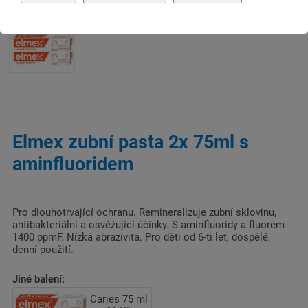
Elmex zubní pasta 2x 75ml s
aminfluoridem
Pro dlouhotrvající ochranu. Remineralizuje zubní sklovinu,
antibakteriální a osvěžující účinky. S aminfluoridy a fluorem
1400 ppmF. Nízká abrazivita. Pro děti od 6-ti let, dospělé,
denní použití.
Jiné balení:
Caries 75 ml