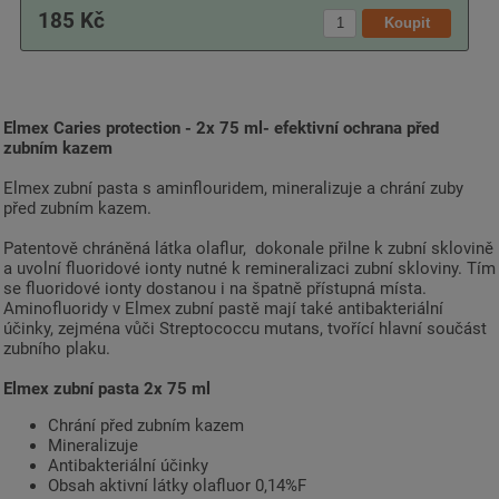
185 Kč
Elmex Caries protection - 2x 75 ml- efektivní ochrana před
zubním kazem
Elmex zubní pasta s aminflouridem, mineralizuje a chrání zuby
před zubním kazem.
Patentově chráněná látka olaflur, dokonale přilne k zubní sklovině
a uvolní fluoridové ionty nutné k remineralizaci zubní skloviny. Tím
se fluoridové ionty dostanou i na špatně přístupná místa.
Aminofluoridy v Elmex zubní pastě mají také antibakteriální
účinky, zejména vůči Streptococcu mutans, tvořící hlavní součást
zubního plaku.
Elmex zubní pasta 2x 75 ml
Chrání před zubním kazem
Mineralizuje
Antibakteriální účinky
Obsah aktivní látky olafluor 0,14%F