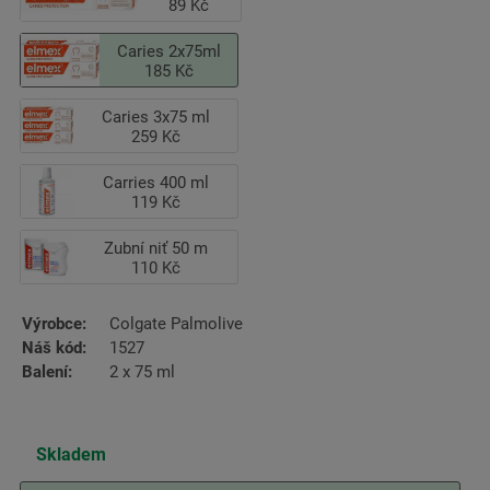
89 Kč
Caries 2x75ml
185 Kč
Caries 3x75 ml
259 Kč
Carries 400 ml
119 Kč
Zubní niť 50 m
110 Kč
Výrobce:
Colgate Palmolive
Náš kód:
1527
Balení:
2 x 75 ml
Skladem