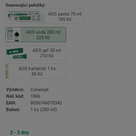
Související položky:
ADS pasta 75 ml
185 Kč
ADS voda 200 ml
225 Kč
ADS gel 30 ml
210 Kč
ADS kartáček 1 ks
85 Kč
Výrobce:
Curasept
Náš kód:
1806
EAN:
8056746070342
Balení:
1 ks (200 ml)
2 - 3 dny