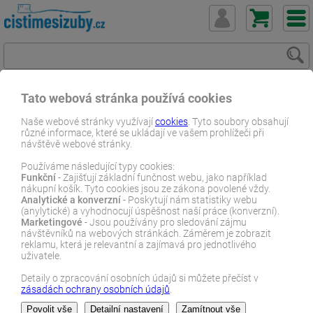
Tato webová stránka používá cookies
ČistímeSiZuby.cz
E-shop
Dentální zboží
Ústní vody
Naše webové stránky využívají
cookies
. Tyto soubory obsahují
různé informace, které se ukládají ve vašem prohlížeči při
Parodontóza - s chlorhexidinem
návštěvě webové stránky.
Curasept ADS DNA Astringent ústní voda 200 ml
Používáme následující typy cookies:
Funkční
- Zajišťují základní funčnost webu, jako například
E-SHOP
nákupní košík. Tyto cookies jsou ze zákona povolené vždy.
Analytické a konverzní
- Poskytují nám statistiky webu
(anylytické) a vyhodnocují úspěšnost naší práce (konverzní).
Marketingové
- Jsou používány pro sledování zájmu
návštěvníků na webových stránkách. Záměrem je zobrazit
reklamu, která je relevantní a zajímavá pro jednotlivého
uživatele.
Detaily o zpracování osobních údajů si můžete přečíst v
zásadách ochrany osobních údajů
.