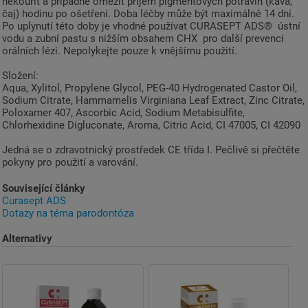
nekouřit a případně omezit příjem pigmentových potravin (káva,
čaj) hodinu po ošetření. Doba léčby může být maximálně 14 dní.
Po uplynutí této doby je vhodné používat CURASEPT ADS® ústní
vodu a zubní pastu s nižším obsahem CHX pro další prevenci
orálních lézi. Nepolykejte pouze k vnějšímu použití.
Složení:
Aqua, Xylitol, Propylene Glycol, PEG-40 Hydrogenated Castor Oil,
Sodium Citrate, Hammamelis Virginiana Leaf Extract, Zinc Citrate,
Poloxamer 407, Ascorbic Acid, Sodium Metabisulfite,
Chlorhexidine Digluconate, Aroma, Citric Acid, CI 47005, CI 42090
Jedná se o zdravotnický prostředek CE třída I. Pečlivě si přečtěte
pokyny pro použití a varování.
Související články
Curasept ADS
Dotazy na téma parodontóza
Alternativy