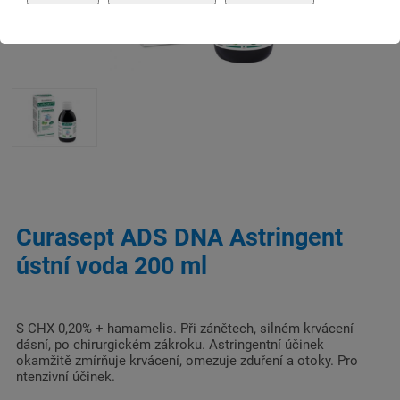
Curasept ADS DNA Astringent
ústní voda 200 ml
S CHX 0,20% + hamamelis. Při zánětech, silném krvácení
dásní, po chirurgickém zákroku. Astringentní účinek
okamžitě zmírňuje krvácení, omezuje zduření a otoky. Pro
ntenzivní účinek.