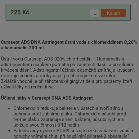
225 Kč
Curasept ADS DNA Astringent ústní voda s chlorhexidinem 0,20%
a hamamelis 200 ml
Ústní voda Curasept ADS 020% chlorhexidin + Hamamelis s
adstringentním účinkem pomáhá při zánětech dásní a při silném
krvácení dásní. Adstringentní účinek okamžitě zmírňuje krvácení,
omezuje zduření a otoky např. po chirurgickém zákroku.
Zvláště vhodná je při těhotenské gingivitidě a pro pacienty, kteří
užívají léky na ředění krve.
Účinné látky v Curasept DNA ADS Astingent
Chlorhexidin redukuje bakterie v ústech a tvoří silnou
ochranu proti zubnímu plaku. Chlorhexidin působí proti
tvorbě plaku, zabraňuje šíření bakterií, působí rychle a
udržuje svou činnost 8-12 hodin
Patentovaný systém ADS® snižuje riziko zabarvení zubů a
poruchy vnímání chuti při používání přípravků obsahující