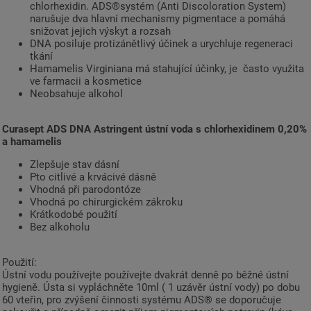
chlorhexidin. ADS®systém (Anti Discoloration System)
narušuje dva hlavní mechanismy pigmentace a pomáhá
snižovat jejich výskyt a rozsah
DNA posiluje protizánětlivý účinek a urychluje regeneraci
tkání
Hamamelis Virginiana má stahující účinky, je často využita
ve farmacii a kosmetice
Neobsahuje alkohol
Curasept ADS DNA Astringent ústní voda s chlorhexidinem 0,20%
a hamamelis
Zlepšuje stav dásní
Pto citlivé a krvácivé dásně
Vhodná při parodontóze
Vhodná po chirurgickém zákroku
Krátkodobé použití
Bez alkoholu
Použití:
Ústní vodu používejte používejte dvakrát denně po běžné ústní
hygieně. Ústa si vypláchněte 10ml ( 1 uzávěr ústní vody) po dobu
60 vteřin, pro zvýšení činnosti systému ADS® se doporučuje