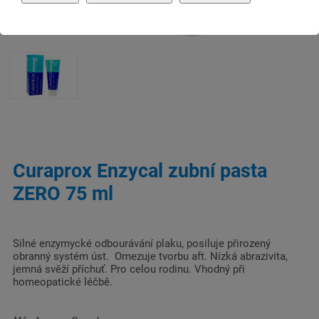
Curaprox Enzycal zubní pasta
ZERO 75 ml
Silné enzymycké odbourávání plaku, posiluje přirozený
obranný systém úst. Omezuje tvorbu aft. Nízká abrazivita,
jemná svěží příchuť. Pro celou rodinu. Vhodný při
homeopatické léčbě.