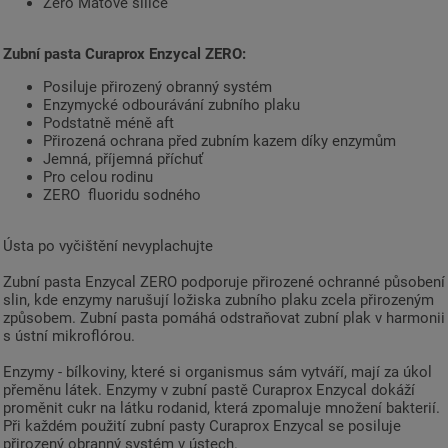
Zero Mátové silice
Zubní pasta Curaprox Enzycal ZERO:
Posiluje přirozený obranný systém
Enzymycké odbourávání zubního plaku
Podstatně méně aft
Přirozená ochrana před zubním kazem díky enzymům
Jemná, příjemná příchuť
Pro celou rodinu
ZERO fluoridu sodného
Ústa po vyčištění nevyplachujte
Zubní pasta Enzycal ZERO podporuje přirozené ochranné působení
slin, kde enzymy narušují ložiska zubního plaku zcela přirozeným
způsobem. Zubní pasta pomáhá odstraňovat zubní plak v harmonii
s ústní mikroflórou.
Enzymy - bílkoviny, které si organismus sám vytváří, mají za úkol
přeměnu látek. Enzymy v zubní pastě Curaprox Enzycal dokáží
proměnit cukr na látku rodanid, která zpomaluje množení bakterií.
Při každém použití zubní pasty Curaprox Enzycal se posiluje
přirozený obranný systém v ústech.