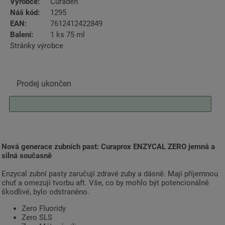
Výrobce:
Curaden
Náš kód:
1295
EAN:
7612412422849
Balení:
1 ks 75 ml
Stránky výrobce
Prodej ukončen
Nová generace zubních past: Curaprox ENZYCAL ZERO jemná a
silná současně
Enzycal zubní pasty zaručují zdravé zuby a dásně. Mají příjemnou
chuť a omezují tvorbu aft. Vše, co by mohlo být potencionálně
škodlivé, bylo odstraněno.
Zero Fluoridy
Zero SLS