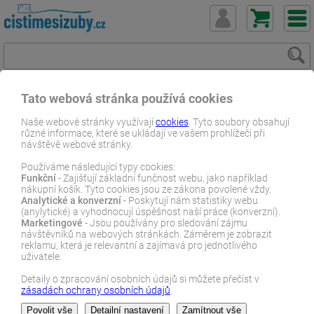
Tato webová stránka používá cookies
ČistímeSiZuby.cz
E-shop
Dentální zboží
Zubní pasty
Naše webové stránky využívají
cookies
. Tyto soubory obsahují
různé informace, které se ukládají ve vašem prohlížeči při
Curaprox Enzycal zubní pasta ZERO 75 ml
návštěvě webové stránky.
E-SHOP
Používáme následující typy cookies:
Funkční
- Zajišťují základní funčnost webu, jako například
nákupní košík. Tyto cookies jsou ze zákona povolené vždy.
Analytické a konverzní
- Poskytují nám statistiky webu
(anylytické) a vyhodnocují úspěšnost naší práce (konverzní).
Marketingové
- Jsou používány pro sledování zájmu
návštěvníků na webových stránkách. Záměrem je zobrazit
reklamu, která je relevantní a zajímavá pro jednotlivého
uživatele.
Detaily o zpracování osobních údajů si můžete přečíst v
zásadách ochrany osobních údajů
.