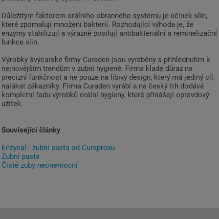
Důležitým faktorem orálního obranného systému je účinek slin,
které zpomalují množení bakterií. Rozhodující výhoda je, že
enzymy stabilizují a výrazně posilují antibakteriální a reminelizační
funkce slin.
Výrobky švýcarské firmy Curaden jsou vyráběny s přihlédnutím k
nejnovějším trendům v zubní hygieně. Firma klade důraz na
precizní funkčnost a ne pouze na líbivý design, který má jediný cíl,
nalákat zákazníky. Firma Curaden vyrábí a na český trh dodává
kompletní řadu výrobků orální hygieny, které přinášejí opravdový
užitek.
Související články
Enzycal - zubní pasta od Curaproxu
Zubní pasta
Čisté zuby neonemocní