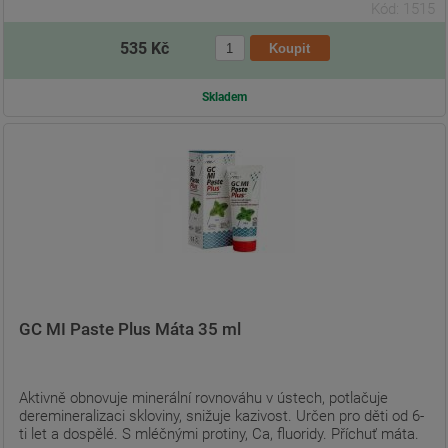
Kód: 1515
535 Kč
Skladem
GC MI Paste Plus Máta 35 ml
Aktivně obnovuje minerální rovnováhu v ústech, potlačuje
deremineralizaci skloviny, snižuje kazivost. Určen pro děti od 6-
ti let a dospělé. S mléčnými protiny, Ca, fluoridy. Příchuť máta.