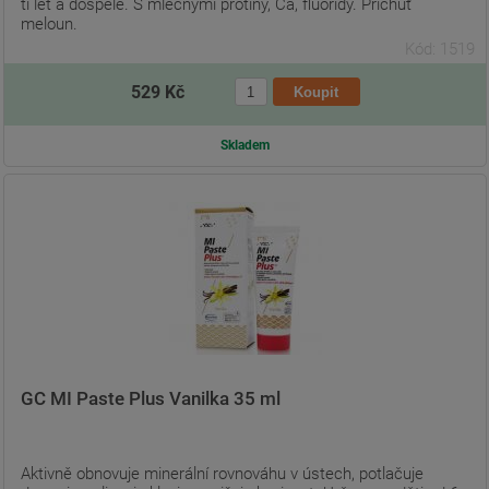
ti let a dospělé. S mléčnými protiny, Ca, fluoridy. Příchuť
meloun.
Kód: 1519
529 Kč
Skladem
GC MI Paste Plus Vanilka 35 ml
Aktivně obnovuje minerální rovnováhu v ústech, potlačuje