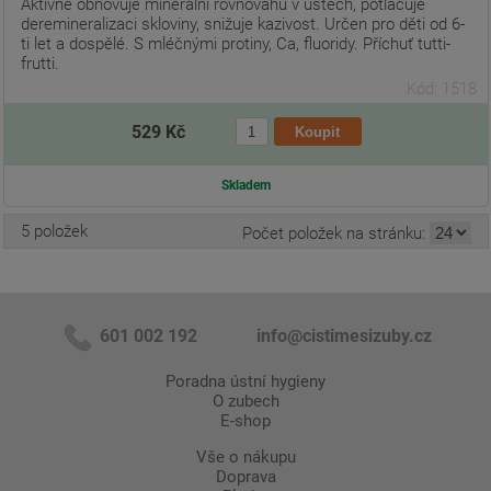
Aktivně obnovuje minerální rovnováhu v ústech, potlačuje
deremineralizaci skloviny, snižuje kazivost. Určen pro děti od 6-
ti let a dospělé. S mléčnými protiny, Ca, fluoridy. Příchuť tutti-
frutti.
Kód: 1518
529 Kč
Skladem
5 položek
Počet položek na stránku:
601 002 192
info@cistimesizuby.cz
Poradna ústní hygieny
O zubech
E-shop
Vše o nákupu
Doprava