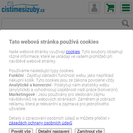
Tato webová stránka používá cookies
ČistímeSiZuby.cz
E-shop
Dentální zboží
Dětské produkty
Naše webové stránky využívají
cookies
. Tyto soubory obsahují
různé informace, které se ukládají ve vašem prohlížeči při
GC MI Paste plus
návštěvě webové stránky.
E-SHOP
Používáme následující typy cookies:
Funkční
- Zajišťují základní funčnost webu, jako například
nákupní košík. Tyto cookies jsou ze zákona povolené vždy.
Analytické a konverzní
- Poskytují nám statistiky webu
GC MI Paste plus
(anylytické) a vyhodnocují úspěšnost naší práce (konverzní).
Marketingové
- Jsou používány pro sledování zájmu
návštěvníků na webových stránkách. Záměrem je zobrazit
reklamu, která je relevantní a zajímavá pro jednotlivého
Pravidelným používání zubního gelu GC MI Paste Plus obnoovíte
uživatele.
přirozenou minerální rovnováhu v ústech, posílíte zubní sklovinu a
snížíte kazivost. Vnitřní část zubu, pulpa, se vyvíjí až do 18 roku.
Detaily o zpracování osobních údajů si můžete přečíst v
Sklovina u mléčných zubů je méně mineralizovaná a také tenčí a
zásadách ochrany osobních údajů
.
Zobrazit více…
tudíž více náchylná k zubnímu kazu. Sklovina u stálého chrupu,