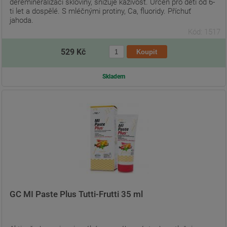
deremineralizaci skloviny, snižuje kazivost. Určen pro děti od 6-
ti let a dospělé. S mléčnými protiny, Ca, fluoridy. Příchuť
jahoda.
Kód: 1517
529 Kč
Skladem
GC MI Paste Plus Tutti-Frutti 35 ml