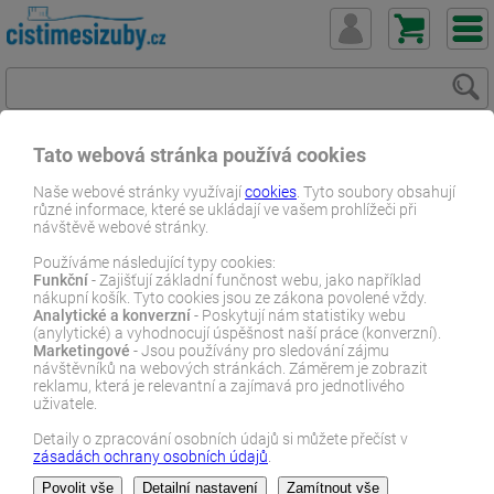
Tato webová stránka používá cookies
ČistímeSiZuby.cz
E-shop
Dentální zboží
Dětské produkty
Naše webové stránky využívají
cookies
. Tyto soubory obsahují
různé informace, které se ukládají ve vašem prohlížeči při
GC MI Paste plus
návštěvě webové stránky.
E-SHOP
Používáme následující typy cookies:
Funkční
- Zajišťují základní funčnost webu, jako například
nákupní košík. Tyto cookies jsou ze zákona povolené vždy.
Analytické a konverzní
- Poskytují nám statistiky webu
GC MI Paste plus
(anylytické) a vyhodnocují úspěšnost naší práce (konverzní).
Marketingové
- Jsou používány pro sledování zájmu
návštěvníků na webových stránkách. Záměrem je zobrazit
reklamu, která je relevantní a zajímavá pro jednotlivého
Pravidelným používání zubního gelu GC MI Paste Plus obnoovíte
uživatele.
přirozenou minerální rovnováhu v ústech, posílíte zubní sklovinu a
snížíte kazivost. Vnitřní část zubu, pulpa, se vyvíjí až do 18 roku.
Detaily o zpracování osobních údajů si můžete přečíst v
Sklovina u mléčných zubů je méně mineralizovaná a také tenčí a
zásadách ochrany osobních údajů
.
Zobrazit více…
tudíž více náchylná k zubnímu kazu. Sklovina u stálého chrupu,