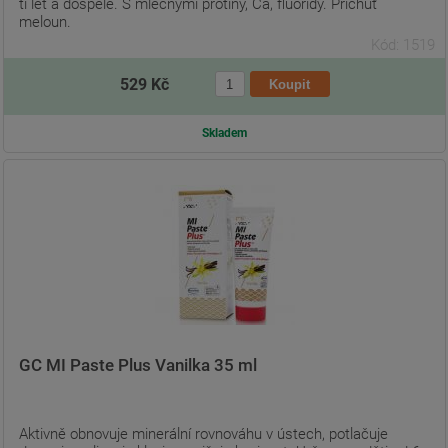
ti let a dospělé. S mléčnými protiny, Ca, fluoridy. Příchuť
meloun.
Kód: 1519
529 Kč
Skladem
GC MI Paste Plus Vanilka 35 ml
Aktivně obnovuje minerální rovnováhu v ústech, potlačuje