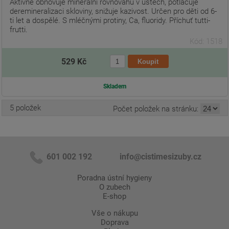
Aktivně obnovuje minerální rovnováhu v ústech, potlačuje
deremineralizaci skloviny, snižuje kazivost. Určen pro děti od 6-
ti let a dospělé. S mléčnými protiny, Ca, fluoridy. Příchuť tutti-
frutti.
Kód: 1518
529 Kč
Skladem
5 položek
Počet položek na stránku:
601 002 192
info@cistimesizuby.cz
Poradna ústní hygieny
O zubech
E-shop
Vše o nákupu
Doprava