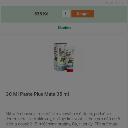
Kód: 1515
535 Kč
Skladem
GC MI Paste Plus Máta 35 ml
Aktivně obnovuje minerální rovnováhu v ústech, potlačuje
deremineralizaci skloviny, snižuje kazivost. Určen pro děti od 6-
ti let a dospělé. S mléčnými protiny, Ca, fluoridy. Příchuť máta.