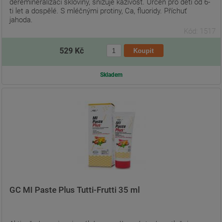
deremineralizaci skloviny, snižuje kazivost. Určen pro děti od 6-
ti let a dospělé. S mléčnými protiny, Ca, fluoridy. Příchuť
jahoda.
Kód: 1517
529 Kč
Skladem
GC MI Paste Plus Tutti-Frutti 35 ml