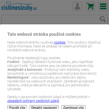
Tato webová stránka používá cookies
ČistímeSiZuby.cz
E-shop
Do koupelny
Naše webové stránky využívají
cookies
. Tyto soubory obsahují
různé informace, které se ukládají ve vašem prohlížeči při
Toaletní a úložné tašky
návštěvě webové stránky.
E-SHOP
Používáme následující typy cookies:
Funkční
- Zajišťují základní funčnost webu, jako například
nákupní košík. Tyto cookies jsou ze zákona povolené vždy.
Analytické a konverzní
- Poskytují nám statistiky webu
Toaletní a úložné tašky
(anylytické) a vyhodnocují úspěšnost naší práce (konverzní).
Marketingové
- Jsou používány pro sledování zájmu
návštěvníků na webových stránkách. Záměrem je zobrazit
reklamu, která je relevantní a zajímavá pro jednotlivého
Toaletní tašky a organizéry na ručníky
jsou ideální pro přehledné
uživatele.
uložení hygienických potřeb doma i na cestách. Nabízíme
praktické varianty pro kartáčky, pasty, drogerii i osobní kosmetiku.
Detaily o zpracování osobních údajů si můžete přečíst v
Elegantní, skladné, snadno omyvatelné.
zásadách ochrany osobních údajů
.