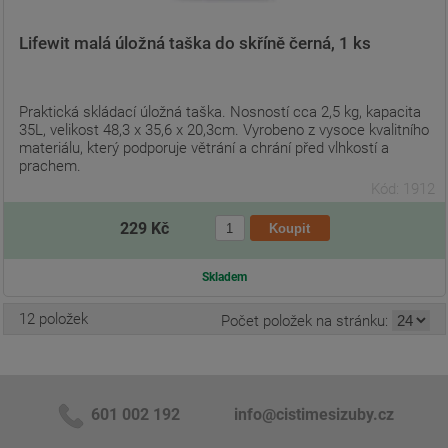
Lifewit malá úložná taška do skříně černá, 1 ks
Praktická skládací úložná taška. Nosností cca 2,5 kg, kapacita
35L, velikost 48,3 x 35,6 x 20,3cm. Vyrobeno z vysoce kvalitního
materiálu, který podporuje větrání a chrání před vlhkostí a
prachem.
Kód: 1912
229 Kč
Skladem
12 položek
Počet položek na stránku:
601 002 192
info@cistimesizuby.cz