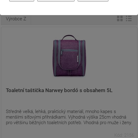
Doporučené
Nejlevnější
Nejdražší
Výrobce A
Výrobce Z
Toaletní taštička Narwey bordó s obsahem 5L
Středně velká, lehká, praktický materiál, mnoho kapes s
menšími síťovými přihrádkami. Výhodná výška 25cm vhodná
pro většinu běžných toaletních potřeb. Vhodná pro muže i ženy.
Kód: 2156