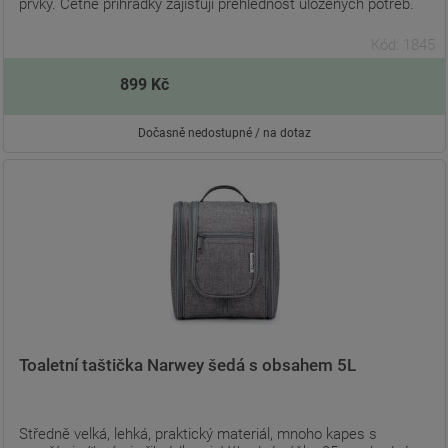
prvky. Četné přihrádky zajišťují přehlednost uložených potřeb.
Kód: 1845
899 Kč
Dočasně nedostupné / na dotaz
Toaletní taštička Narwey šedá s obsahem 5L
Středně velká, lehká, praktický materiál, mnoho kapes s