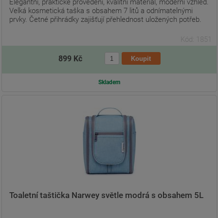
Elegantní, praktické provedení, kvalitní materiál, moderní vzhled.
Velká kosmetická taška s obsahem 7 litů a odnímatelnými
prvky. Četné přihrádky zajišťují přehlednost uložených potřeb.
Kód: 1851
899 Kč
Skladem
Toaletní taštička Narwey světle modrá s obsahem 5L