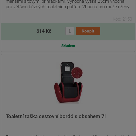
menšími síťovými přihrádkami. Výhodná výška 25cm vhodná
pro většinu běžných toaletních potřeb. Vhodná pro muže i ženy.
Kód: 2150
614 Kč
Skladem
Toaletní taška cestovní bordó s obsahem 7l