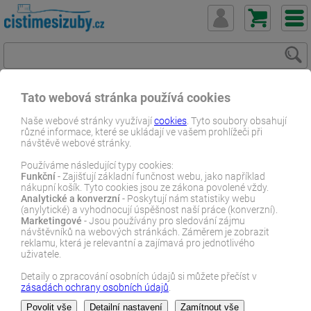
Tato webová stránka používá cookies
ČistímeSiZuby.cz
O zubech
Z ordinace dentální hygienistky
Naše webové stránky využívají
cookies
. Tyto soubory obsahují
různé informace, které se ukládají ve vašem prohlížeči při
návštěvě webové stránky.
E-SHOP
Používáme následující typy cookies:
Funkční
- Zajišťují základní funčnost webu, jako například
Z ordinace dentální
nákupní košík. Tyto cookies jsou ze zákona povolené vždy.
Analytické a konverzní
- Poskytují nám statistiky webu
hygienistky
(anylytické) a vyhodnocují úspěšnost naší práce (konverzní).
Marketingové
- Jsou používány pro sledování zájmu
návštěvníků na webových stránkách. Záměrem je zobrazit
reklamu, která je relevantní a zajímavá pro jednotlivého
uživatele.
Seznam článků:
Zánět dásně a parodontitida v ordinačním křesle
Detaily o zpracování osobních údajů si můžete přečíst v
zásadách ochrany osobních údajů
.
Vznik, péče, léčba a zkušenosti dentální hygienistky s pacienty a
jejich obavy.