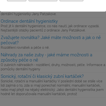
Dětská dentální hygiena a péče o dětské zuby
Jak pečovat o dětské zuby, jakým zubním kartáčkem. Informace
dentální hygienistky Jany Patzakove.
Ordinace dentální hygienistky
Proč jít k dentální hygienistce, co nás naučí, jak ordinace vypadá.
Nejčastější otázky pacientů z ordinace Jany Patzákové.
Zvažujete rovnátka? Jaké máte možnosti a jak o ně
pečovat?
Rozdělení rovnátek a péče o ně.
Náhrady za naše zuby - jaké máme možnosti a
způsoby péče o ně
O zubních náhradách - rozdělení, druhy, možnosti, péče. Informace a
pomůcky dentální hygieny
Sonický, rotační či klasický zubní kartáček?
Sonické, rotační a manuální kartáčky V poslední době se stále více
lidí zajímá o to, zda si mají ponechat normální, manuální kartáček,
nebo mají přejít na nějaký elektrický. Jako dentální hygienistka jsem
hodně let doporučovala manuální kartáček, protož