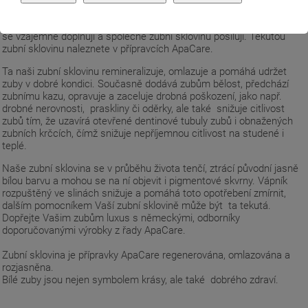
v zubech se ukládá, bohužel, jen v malém množství.
Lékařský hydroxyapatit, nebo li tekutá zubní sklovina a fluorid sodný
se vzájemně doplňují a společně zubní sklovinu posilují. Tekutou
zubní sklovinu naleznete v přípravcích ApaCare.
Ta naši zubní sklovinu remineralizuje, omlazuje a pomáhá udržet
zuby v dobré kondici. Současně dodává zubům bělost, předchází
zubnímu kazu, opravuje a zaceluje drobná poškození, jako např.
drobné nerovnosti, praskliny či oděrky, ale také snižuje citlivost
zubů tím, že uzavírá otevřené dentinové tubuly zubů i obnažených
zubních krčcích, čímž snižuje nepříjemnou citlivost na studené i
teplé.
Naše zubní sklovina se v průběhu života tenčí, ztrácí původní jasně
bílou barvu a mohou se na ní objevit i pigmentové skvrny. Vápník
rozpuštěný ve slinách snižuje a pomáhá toto opotřebení zmírnit,
dalším pomocníkem Vaší zubní sklovině může být ta tekutá.
Dopřejte Vašim zubům luxus s německými, odborníky
doporučovanými výrobky z řady ApaCare.
Zubní sklovina je přípravky ApaCare regenerována, omlazována a
rozjasněna.
Bílé zuby jsou nejen symbolem krásy, ale také dobrého zdraví.