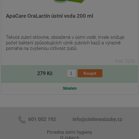
ApaCare OraLactin ústní voda 200 ml
Tekutá zubní sklovina, obsažená v ústní vodě, trvale snižuje
počet bakterií způsobujících vznik zubních kazů a výrazně
pomáhá na zvýšenou citlivost zubů.
Kód: 2256
279 Kč
Skladem
601 002 192
info@cistimesizuby.cz
Poradna ústní hygieny
O zubech