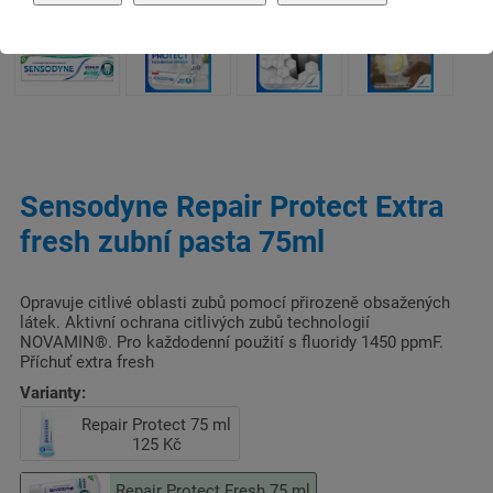
Sensodyne Repair Protect Extra
fresh zubní pasta 75ml
Opravuje citlivé oblasti zubů pomocí přirozeně obsažených
látek. Aktivní ochrana citlivých zubů technologií
NOVAMIN®. Pro každodenní použití s fluoridy 1450 ppmF.
Příchuť extra fresh
Varianty:
Repair Protect 75 ml
125 Kč
Repair Protect Fresh 75 ml