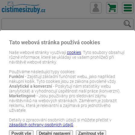
Tato webová stránka používá cookies
ČistímeSiZuby.cz
E-shop
Dentální zboží
Zubní pasty
Naše webové stránky využívají
cookies
. Tyto soubory obsahují
různé informace, které se ukládají ve vašem prohlížeči při
Sensodyne Repair Protect Extra fresh zubní pasta 75ml
návštěvě webové stránky.
E-SHOP
Používáme následující typy cookies:
Funkční
- Zajišťují základní funčnost webu, jako například
nákupní košík. Tyto cookies jsou ze zákona povolené vždy.
Analytické a konverzní
- Poskytují nám statistiky webu
(anylytické) a vyhodnocují úspěšnost naší práce (konverzní).
Marketingové
- Jsou používány pro sledování zájmu
návštěvníků na webových stránkách. Záměrem je zobrazit
reklamu, která je relevantní a zajímavá pro jednotlivého
uživatele.
Detaily o zpracování osobních údajů si můžete přečíst v
zásadách ochrany osobních údajů
.