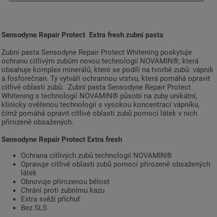
Sensodyne Repair Protect Extra fresh zubní pasta
Zubní pasta Sensodyne Repair Protect Whitening poskytuje
ochranu citlivým zubům novou technologií NOVAMIN®, která
obsahuje komplex minerálů, které se podílí na tvorbě zubů: vápník
a fosforečnan. Ty vytváří ochrannou vrstvu, která pomáhá opravit
citlivé oblasti zubů. Zubní pasta Sensodyne Repair Protect
Whitening s technologií NOVAMIN® působí na zuby unikátní,
klinicky ověřenou technologií s vysokou koncentrací vápníku,
čímž pomáhá opravit citlivé oblasti zubů pomocí látek v nich
přirozeně obsažených.
Sensodyne Repair Protect Extra fresh
Ochrana citlivých zubů technologií NOVAMIN®
Opravuje citlivé oblasti zubů pomocí přirozeně obsažených
látek
Obnovuje přirozenou bělost
Chrání proti zubnímu kazu
Extra svěží příchuť
Bez SLS