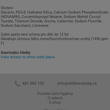
Složení:
Glycerin, PEG-8, Hydrated Silica, Calcium Sodium Phosphosilicate
(NOVAMIN), Cocamidopropyl Betaine, Sodium Mehtyl Cocoyl
Taurate, Titanium Dioxide, Aroma, Carbomer, Sodium Fluoride,
Sodium Saccharin, Limonene.
Zubní pasta není určena pro děti do 12 let.
Obsahuje účinnou látku monofluorofosforečnan sodný (1450 ppm
F)
Související články
Vaše dotazy na téma zubní pasta
601 002 192
info@cistimesizuby.cz
Poradna ústní hygieny
O zubech
E-shop