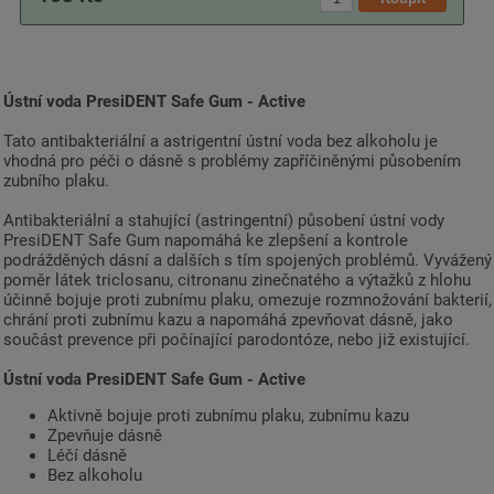
Ústní voda PresiDENT Safe Gum - Active
Tato antibakteriální a astrigentní ústní voda bez alkoholu je
vhodná pro péči o dásně s problémy zapříčiněnými působením
zubního plaku.
Antibakteriální a stahující (astringentní) působení ústní vody
PresiDENT Safe Gum napomáhá ke zlepšení a kontrole
podrážděných dásní a dalších s tím spojených problémů. Vyvážený
poměr látek triclosanu, citronanu zinečnatého a výtažků z hlohu
účinně bojuje proti zubnímu plaku, omezuje rozmnožování bakterií,
chrání proti zubnímu kazu a napomáhá zpevňovat dásně, jako
součást prevence při počínající parodontóze, nebo již existující.
Ústní voda PresiDENT Safe Gum - Active
Aktivně bojuje proti zubnímu plaku, zubnímu kazu
Zpevňuje dásně
Léčí dásně
Bez alkoholu