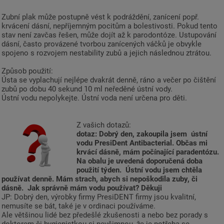
Zubní plak může postupně vést k podráždění, zanícení popř.
krvácení dásní, nepříjemným pocitům a bolestivosti. Pokud tento
stav není zavčas řešen, může dojít až k parodontóze. Ustupování
dásní, často provázené tvorbou zanícených váčků je obvykle
spojeno s rozvojem nestability zubů a jejich následnou ztrátou.
Způsob použití:
Ústa se vyplachují nejlépe dvakrát denně, ráno a večer po čištění
zubů po dobu 40 sekund 10 ml neředěné ústní vody.
Ústní vodu nepolykejte. Ústní voda není určena pro děti.
Z vašich dotazů:
dotaz: Dobrý den, zakoupila jsem ústní
vodu PresiDent Antibacterial. Občas mi
krvácí dásně, mám počínající paradentózu.
Na obalu je uvedená doporučená doba
použití týden.
Ústní vodu jsem chtěla
používat denně.
Mám strach, abych si nepoškodila zuby, či
dásně. Jak správně mám vodu používat? Děkuji
JP: Dobrý den, výrobky firmy PresiDENT firmy jsou kvalitní,
nemusíte se bát, také je v ordinaci používáme.
Ale většinou lidé bez předešlé zkušenosti a nebo bez porady s