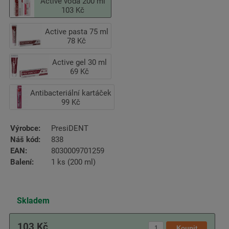
Active voda 200 ml
103 Kč
Active pasta 75 ml
78 Kč
Active gel 30 ml
69 Kč
Antibacteriální kartáček
99 Kč
Výrobce:
PresiDENT
Náš kód:
838
EAN:
8030009701259
Balení:
1 ks (200 ml)
Skladem
103 Kč