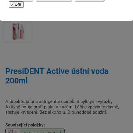
PresiDENT Active ústní voda
200ml
Antibakteriální a astrigentní účinek. S bylinými výtažky.
Aktivně bouje proti plaku a kazům. Léčí a zpevňuje dásně,
snižuje krvácení. Bez alkoholu. Dlouhodobé použití.
Související položky: