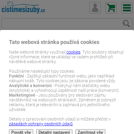
Tato webová stránka používá cookies
ČistímeSiZuby.cz
E-shop
Dentální zboží
Ústní vody
Naše webové stránky využívají
cookies
. Tyto soubory obsahují
různé informace, které se ukládají ve vašem prohlížeči při
Krvácení dásní
PresiDENT Active ústní voda 200ml
návštěvě webové stránky.
E-SHOP
Používáme následující typy cookies:
Funkční
- Zajišťují základní funčnost webu, jako například
nákupní košík. Tyto cookies jsou ze zákona povolené vždy.
Analytické a konverzní
- Poskytují nám statistiky webu
(anylytické) a vyhodnocují úspěšnost naší práce (konverzní).
Marketingové
- Jsou používány pro sledování zájmu
návštěvníků na webových stránkách. Záměrem je zobrazit
reklamu, která je relevantní a zajímavá pro jednotlivého
uživatele.
Detaily o zpracování osobních údajů si můžete přečíst v
zásadách ochrany osobních údajů
.