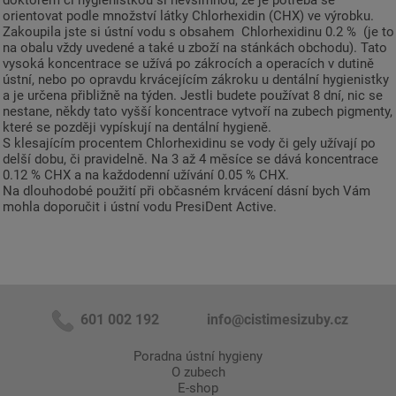
doktorem či hygienistkou si nevšimnou, že je potřeba se
orientovat podle množství látky Chlorhexidin (CHX) ve výrobku.
Zakoupila jste si ústní vodu s obsahem Chlorhexidinu 0.2 % (je to
na obalu vždy uvedené a také u zboží na stánkách obchodu). Tato
vysoká koncentrace se užívá po zákrocích a operacích v dutině
ústní, nebo po opravdu krvácejícím zákroku u dentální hygienistky
a je určena přibližně na týden. Jestli budete používat 8 dní, nic se
nestane, někdy tato vyšší koncentrace vytvoří na zubech pigmenty,
které se později vypískují na dentální hygieně.
S klesajícím procentem Chlorhexidinu se vody či gely užívají po
delší dobu, či pravidelně. Na 3 až 4 měsíce se dává koncentrace
0.12 % CHX a na každodenní užívání 0.05 % CHX.
Na dlouhodobé použití při občasném krvácení dásní bych Vám
mohla doporučit i ústní vodu PresiDent Active.
601 002 192
info@cistimesizuby.cz
Poradna ústní hygieny
O zubech
E-shop