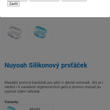
Nuyoah Silikonový prsťáček
Masážní prstový kartáček pro péči o dásně miminek. Ale je i
ideální i k nanášení regeneračních gelů a jemnou masáž po
vyjmutí zubní náhrady.
Varianty:
Modrý