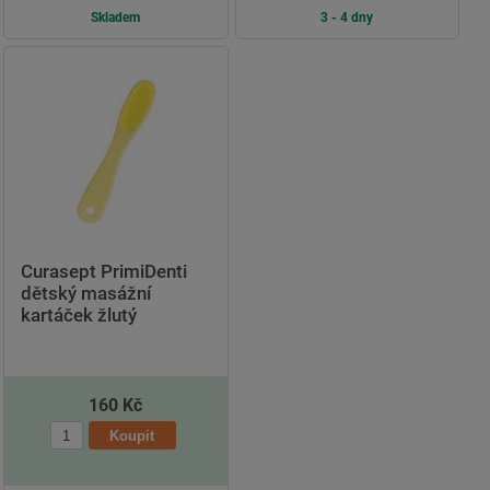
Skladem
3 - 4 dny
Curasept PrimiDenti
dětský masážní
kartáček žlutý
160 Kč