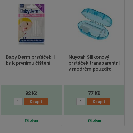
Baby Derm prsťáček 1
Nuyoah Silikonový
ks k prvnímu čištění
prsťáček transparentní
v modrém pouzdře
92 Kč
77 Kč
Skladem
Skladem