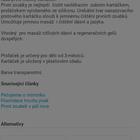
První zoubky je nejlepší čistit navlékacím zubním kartáčkem,
prsťáčekem vyrobeného ze silikonu. Unikátní tvar nasazovacího
prstového kartáčku slouží k jemnému čištění prvních zoubků.
Umožňuje jemnou masáž i čištění dásní a jazyka.
Vhodný pro masáž citlivých dásní a regeneračních gelů
dospělých.
Prsťáček je určený pro děti od 3-měsíců.
Kartáček je uložený v plastovém obalu.
Barva transparentní.
Související články
Pečujeme o miminko
Fluoridace trochu jinak
První zoubek v půl roce
Alternativy