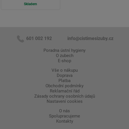
Skladem
601 002 192
info@cistimesizuby.cz
Poradna ústní hygieny
O zubech
E-shop
Vše o nákupu
Doprava
Platba
Obchodní podmínky
Reklamační řád
Zásady ochrany osobních údajů
Nastavení cookies
O nás
Spolupracujeme
Kontakty