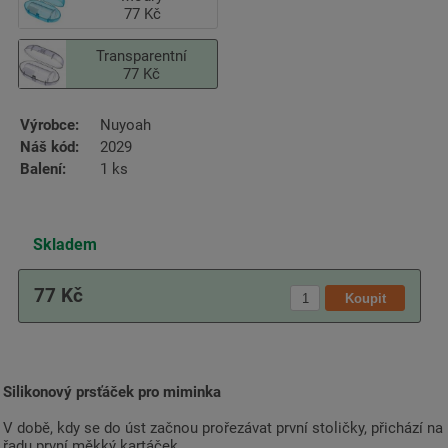
77 Kč
Transparentní
77 Kč
Výrobce:
Nuyoah
Náš kód:
2029
Balení:
1 ks
Skladem
77 Kč
Silikonový prsťáček pro miminka
V době, kdy se do úst začnou prořezávat první stoličky, přichází na
řadu první měkký kartáček.