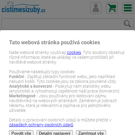
Tato webová stránka používá cookies
ČistímeSiZuby.cz
E-shop
Dentální zboží
Dětské produkty
Naše webové stránky využívají
cookies
. Tyto soubory obsahují
různé informace, které se ukládají ve vašem prohlížeči při
Pro miminka
Prořezávání zoubků
návštěvě webové stránky.
Nuyoah Silikonový prsťáček
Používáme následující typy cookies:
Funkční
- Zajišťují základní funčnost webu, jako například
E-SHOP
nákupní košík. Tyto cookies jsou ze zákona povolené vždy.
Analytické a konverzní
- Poskytují nám statistiky webu
(anylytické) a vyhodnocují úspěšnost naší práce (konverzní).
Marketingové
- Jsou používány pro sledování zájmu
návštěvníků na webových stránkách. Záměrem je zobrazit
reklamu, která je relevantní a zajímavá pro jednotlivého
uživatele.
Detaily o zpracování osobních údajů si můžete přečíst v
zásadách ochrany osobních údajů
.