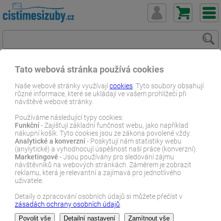
Tato webová stránka používá cookies
ČistímeSiZuby.cz
E-shop
Vyhledávání
Naše webové stránky využívají
cookies
. Tyto soubory obsahují
různé informace, které se ukládají ve vašem prohlížeči při
návštěvě webové stránky.
E-SHOP
Používáme následující typy cookies:
Funkční
- Zajišťují základní funčnost webu, jako například
Vyhledávání
nákupní košík. Tyto cookies jsou ze zákona povolené vždy.
Analytické a konverzní
- Poskytují nám statistiky webu
(anylytické) a vyhodnocují úspěšnost naší práce (konverzní).
Marketingové
- Jsou používány pro sledování zájmu
návštěvníků na webových stránkách. Záměrem je zobrazit
reklamu, která je relevantní a zajímavá pro jednotlivého
uživatele.
Detaily o zpracování osobních údajů si můžete přečíst v
zásadách ochrany osobních údajů
.