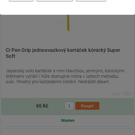
Ci Pen Grip jednosvazkový kartáček kónický Super
Soft
Japonský solo kartáček s mini hlavičkou, jemnými, kónickými
štětinami vyčiští i hůře dostupná místa v ústech metodou
solo. Vhodný pro každodenní čištění. Nedráždí dáseň.
Kód: 1985
65 Kč
Skladem