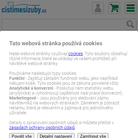
Tato webová stránka používá cookies
ČistímeSiZuby.cz
E-shop
Dentální zboží
Naše webové stránky využívají
cookies
. Tyto soubory obsahují
různé informace, které se ukládají ve vašem prohlížeči při
Náhradní hlavice
Philips Sonicare dle názvu
návštěvě webové stránky.
Philips Sonicare 4ks C3 Premium Plaque Defense HX9044/33
Používáme následující typy cookies:
černé
Funkční
- Zajišťují základní funčnost webu, jako například
nákupní košík. Tyto cookies jsou ze zákona povolené vždy.
E-SHOP
Analytické a konverzní
- Poskytují nám statistiky webu
(anylytické) a vyhodnocují úspěšnost naší práce (konverzní).
Marketingové
- Jsou používány pro sledování zájmu
návštěvníků na webových stránkách. Záměrem je zobrazit
reklamu, která je relevantní a zajímavá pro jednotlivého
uživatele.
Detaily o zpracování osobních údajů si můžete přečíst v
zásadách ochrany osobních údajů
.