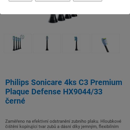
Philips Sonicare 4ks C3 Premium
Plaque Defense HX9044/33
černé
Zaměřeno na efektivní odstranění zubního plaku. Hloubkové
čištění kopírující tvar zubů a dásní díky jemným, flexibilním