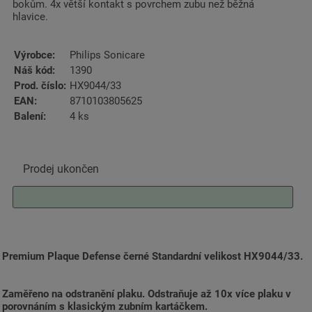
bokům. 4x větší kontakt s povrchem zubu než běžná
hlavice.
Výrobce:
Philips Sonicare
Náš kód:
1390
Prod. číslo:
HX9044/33
EAN:
8710103805625
Balení:
4 ks
Prodej ukončen
Premium Plaque Defense černé Standardní velikost HX9044/33.
Zaměřeno na odstranění plaku. Odstraňuje až 10x více plaku v
porovnáním s klasickým zubním kartáčkem.