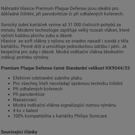
Náhradní hlavice Premium Plaque Defense jsou ideální pro
důkladné čištění, při parodontóze či při odhalených kořenech.
Sonický zubní kartáček vyvine až 31 000 čistících pohybů za
minutu. Moderní technologie zajišťuje velký rozsah vláken, které
vyčistí každou plochu zubu a dásně.
Hlavice se soft vlákny z nylonu se snadno nasadí i sundá z těla
kartáčku. Pevně drží a umožňuje jednoduchou údržbu i péči. Je
bezpečná pro zuby i dásně. Modrá indikační vlákna blednutím
indikují potřebu výměny.
Premium Plaque Defense černé Standardní velikost HX9044/33
Efektivní odstranění zubního plaku
Pro všechny, kteří neovládají správnou techniku čištění
Při odhalených kořenech
Při parodentóze
Nasazovací
Modrá indikační vlákna signalizující nutnou výměnu
4 ks v balení
100% kompatibilita s kartáčky Philips Sonicare
Související články