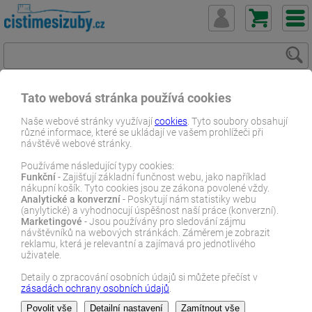
Tato webová stránka používá cookies
ČistímeSiZuby.cz
E-shop
Dentální zboží
Ústní vody
Naše webové stránky využívají
cookies
. Tyto soubory obsahují
různé informace, které se ukládají ve vašem prohlížeči při
Parodontóza - s chlorhexidinem
návštěvě webové stránky.
Curasept ADS DNA Relief Pro ústní voda 200 ml
Používáme následující typy cookies:
Funkční
- Zajišťují základní funčnost webu, jako například
E-SHOP
nákupní košík. Tyto cookies jsou ze zákona povolené vždy.
Analytické a konverzní
- Poskytují nám statistiky webu
(anylytické) a vyhodnocují úspěšnost naší práce (konverzní).
Marketingové
- Jsou používány pro sledování zájmu
návštěvníků na webových stránkách. Záměrem je zobrazit
reklamu, která je relevantní a zajímavá pro jednotlivého
uživatele.
Detaily o zpracování osobních údajů si můžete přečíst v
zásadách ochrany osobních údajů
.