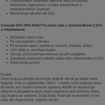
Chlorobutanol okamžitě zapříčiní úlevu od bolesti.
Sedativum, hypnotikum a slabé anestetikum s
antibakteriálním účinkem.
Neobsahuje alkohol ani SLS
Curasept ADS DNA
Relief
Pro ústní voda
s chlorhexidinem 0,20%
a
chlorobutanol
Zklidnující ústní voda
Po chirurgickém zákroku
Při krvácení dásní, zánětech, otocích, vředech, aftách
Léčí infekce, urychluje hojení
Ulevuje od bolesti bez nutnosti použití analgetik
Zabraňuje usazování zubního plaku díky chlorhexidinu 0,20%
Krátkodobé použití
Použití:
Ústní vodu používejte používejte dvakrát denně po běžné ústní
hygieně. Ústa si vypláchněte 10ml ( 1 uzávěr ústní vody) po dobu
60 vteřin, pro zvýšení činnosti systému ADS® se doporučuje
nekouřit a případně omezit příjem pigmentových potravin (káva,
čaj) hodinu po ošetření. Doba léčby může být maximálně 14 dní
nebo dle doporučené zubního lékaře.