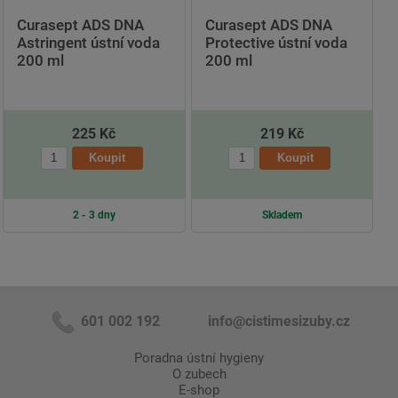
Curasept ADS DNA
Curasept ADS DNA
Astringent ústní voda
Protective ústní voda
200 ml
200 ml
225 Kč
219 Kč
2 - 3 dny
Skladem
601 002 192
info@cistimesizuby.cz
Poradna ústní hygieny
O zubech
E-shop