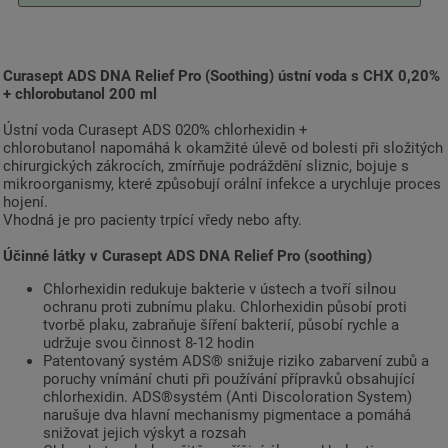
Curasept ADS DNA Relief Pro (Soothing) ústní voda s CHX 0,20%
+ chlorobutanol 200 ml
Ústní voda Curasept ADS 020% chlorhexidin +
chlorobutanol napomáhá k okamžité úlevě od bolesti při složitých
chirurgických zákrocích, zmírňuje podráždění sliznic, bojuje s
mikroorganismy, které způsobují orální infekce a urychluje proces
hojení.
Vhodná je pro pacienty trpící vředy nebo afty.
Účinné látky v Curasept ADS DNA
Relief
Pro (soothing)
Chlorhexidin redukuje bakterie v ústech a tvoří silnou
ochranu proti zubnímu plaku. Chlorhexidin působí proti
tvorbě plaku, zabraňuje šíření bakterií, působí rychle a
udržuje svou činnost 8-12 hodin
Patentovaný systém ADS® snižuje riziko zabarvení zubů a
poruchy vnímání chuti při používání přípravků obsahující
chlorhexidin. ADS®systém (Anti Discoloration System)
narušuje dva hlavní mechanismy pigmentace a pomáhá
snižovat jejich výskyt a rozsah