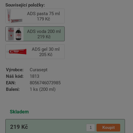
Související položky:
ADS pasta 75 ml
179 Kč
ADS voda 200 ml
219 Kč
ADS gel 30 ml
205 Kč
Výrobce:
Curasept
Náš kód:
1813
EAN:
8056746073985
Balení:
1 ks (200 ml)
Skladem
219 Kč