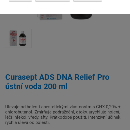
Curasept ADS DNA Relief Pro
ústní voda 200 ml
Ulevuje od bolesti anestetickými vlastnostm s CHX 0,20% +
chlorobutanol. Zmírňuje podráždění, otoky, urychluje hojení,
léčí infekci, vředy, afty. Krátkodobé použití, intenzivní účinek,
rychlá úleva od bolesti.