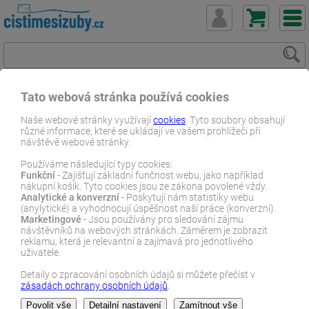
Tato webová stránka používá cookies
ČistímeSiZuby.cz
E-shop
Dentální zboží
Zubní pasty
Naše webové stránky využívají
cookies
. Tyto soubory obsahují
různé informace, které se ukládají ve vašem prohlížeči při
Bělící
návštěvě webové stránky.
Curasept Whitening zubní pasta s bělícím účinkem 75 ml s
Používáme následující typy cookies:
peroxidem a PVP
Funkční
- Zajišťují základní funčnost webu, jako například
nákupní košík. Tyto cookies jsou ze zákona povolené vždy.
E-SHOP
Analytické a konverzní
- Poskytují nám statistiky webu
(anylytické) a vyhodnocují úspěšnost naší práce (konverzní).
Marketingové
- Jsou používány pro sledování zájmu
návštěvníků na webových stránkách. Záměrem je zobrazit
reklamu, která je relevantní a zajímavá pro jednotlivého
uživatele.
Detaily o zpracování osobních údajů si můžete přečíst v
zásadách ochrany osobních údajů
.