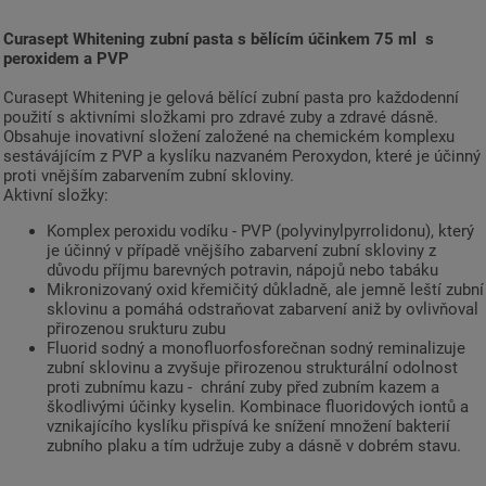
Curasept Whitening zubní pasta s bělícím účinkem 75 ml s
peroxidem a PVP
Curasept Whitening je gelová bělící zubní pasta pro každodenní
použití s aktivními složkami pro zdravé zuby a zdravé dásně.
Obsahuje inovativní složení založené na chemickém komplexu
sestávájícím z PVP a kyslíku nazvaném Peroxydon, které je účinný
proti vnějším zabarvením zubní skloviny.
Aktivní složky:
Komplex peroxidu vodíku - PVP (polyvinylpyrrolidonu), který
je účinný v případě vnějšího zabarvení zubní skloviny z
důvodu příjmu barevných potravin, nápojů nebo tabáku
Mikronizovaný oxid křemičitý důkladně, ale jemně leští zubní
sklovinu a pomáhá odstraňovat zabarvení aniž by ovlivňoval
přirozenou srukturu zubu
Fluorid sodný a monofluorfosforečnan sodný reminalizuje
zubní sklovinu a zvyšuje přirozenou strukturální odolnost
proti zubnímu kazu - chrání zuby před zubním kazem a
škodlivými účinky kyselin. Kombinace fluoridových iontů a
vznikajícího kyslíku přispívá ke snížení množení bakterií
zubního plaku a tím udržuje zuby a dásně v dobrém stavu.