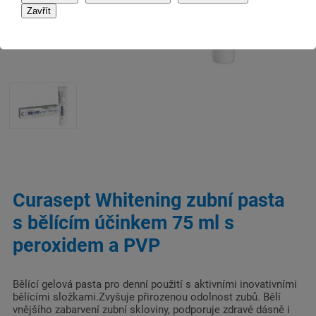
Curasept Whitening zubní pasta
s bělícím účinkem 75 ml s
peroxidem a PVP
Bělící gelová pasta pro denní použití s aktivními inovativními
bělícími složkami.Zvyšuje přirozenou odolnost zubů. Bělí
vnějšího zabarvení zubní skloviny, podporuje zdravé dásně i