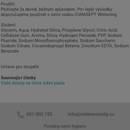
Použití:
Požívejte 2x denně, běžným způsobem. Pro lepší výsledky
doporučujeme používat s ústní vodou CURASEPT Whitening
Složení:
Glycerin, Aqua, Hydrated Silica, Propylene Glycol, Citric Acid,
Cellulose Gum, Aroma, Silica, Hydrogen Peroxide, PVP, Sodium
Fluoride, Sodium Monofluorophosphate, Sodium Saccharin,
Sodium Citrate, Cocamidopropyl Betaine, Disodium EDTA, Sodium
Benzoate
Určeno pro dospělé
Související články
Vaše dotazy na téma zubní pasta
601 002 192
info@cistimesizuby.cz
Poradna ústní hygieny