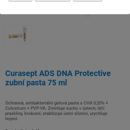
Curasept ADS DNA Protective
zubní pasta 75 ml
Ochranná, antibakteriální gelová pasta s CHX 0,20% +
Colostrum + PVP-VA. Zmírňuje sucho v ústech, léčí
praskliny, krvácení, stabilizuje ústní sliznici, urychluje
hojení.