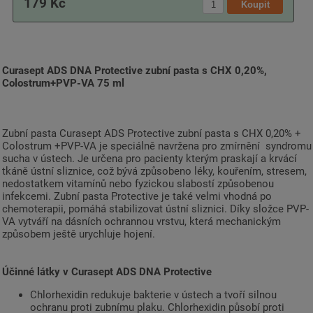
179 Kč
Curasept ADS DNA Protective zubní pasta s CHX 0,20%,
Colostrum+PVP-VA 75 ml
Zubní pasta Curasept ADS Protective zubní pasta s CHX 0,20% +
Colostrum +PVP-VA je speciálně navržena pro zmírnění syndromu
sucha v ústech. Je určena pro pacienty kterým praskají a krvácí
tkáně ústní sliznice, což bývá způsobeno léky, kouřením, stresem,
nedostatkem vitamínů nebo fyzickou slabostí způsobenou
infekcemi. Zubní pasta Protective je také velmi vhodná po
chemoterapii, pomáhá stabilizovat ústní sliznici. Díky složce PVP-
VA vytváří na dásních ochrannou vrstvu, která mechanickým
způsobem ještě urychluje hojení.
Účinné látky v Curasept ADS DNA Protective
Chlorhexidin redukuje bakterie v ústech a tvoří silnou
ochranu proti zubnímu plaku. Chlorhexidin působí proti