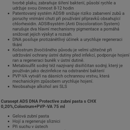
tvorbě plaku, zabraňuje šíření bakterií, působí rychle a
udržuje svou činnost 8-12 hodin
Patentovaný systém ADS® snižuje riziko zabarvení zubů a
poruchy vnímání chuti při používání přípravků obsahující
chlorhexidin. ADS®systém (Anti Discoloration System)
narušuje dva hlavní mechanismy pigmentace a pomáhá
snižovat jejich výskyt a rozsah.
DNA posiluje protizánětlivý účinek a urychluje regeneraci
tkání
Kolostrum živočišného původu je velmi užitečné při
udržování ochrany ústní dutiny před infekcí, podporuje hojení
ran a regeneraci buněk v ústní dutině.
Metabisulfit sodný též nazývaný disiřičitan sodný, který je
používán jako dezinfekce na odstranění bakterií
PVP-VA vytváří na dásních ochrannou vrstvu, která
mechanickým způsobem urychluje hojení.
Neobsahuje alkohol ani SLS
Curasept ADS DNA Protective zubní pasta s CHX
0,20%,Colostrum+PVP-VA 75 ml
Gelová zubní pasta
Hojí a regeneruje sliznici
Při suchu v ústech