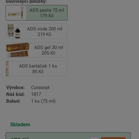
Související položky:
ADS pasta 75 ml
179 Kč
ADS voda 200 ml
219 Kč
ADS gel 30 ml
205 Kč
ADS kartáček 1 ks
85 Kč
Výrobce:
Curasept
Náš kód:
1817
Balení:
1 ks (75 ml)
Skladem