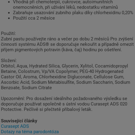
Vhodná při chemoterpii, cukrovce, autoimunitních
onemocněních, při užívání léků, nedostatku vitamínů
Zabraňuje usazování zubního plaku díky chlorhexidinu 0,20%
Použití cca 2 měsíce
Použití:
Zubní pastu používejte ráno a večer po dobu 2 měsíců Pro zvýšení
činnosti systému ADS® se doporučuje nekouřit a případně omezit
příjem pigmentových potravin (káva, čaj) hodinu po ošetření.
Složení:
Orbitol, Aqua, Hydrated Silica, Glycerin, Xylitol, Cocamidopropyl
Betaine, Colostrum, Vp/VA Copolymer, PEG-40 Hydrogenated
Castor Oil, Aroma, Chlorhexidine Digluconate, Cellulose Gum,
Ascorbic Acid, Sodium Metabisulfite, Sodium Saccharin, Sodium
Benzoate, Sodium Citrate
Upozornění: Pro dosažení ideálního požadovaného výsledku se
doporučuje používat společně s ústní vodou Curasept ADS 020
Protective. Pečlivě si přečtetě příbalový leták.
Související články
Curasept ADS
Dotazy na téma parodontóza