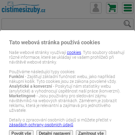
Tato webová stránka používá cookies
ČistímeSiZuby.cz
E-shop
Dentální zboží
Zubní pasty
Naše webové stránky využívají
cookies
. Tyto soubory obsahují
různé informace, které se ukládají ve vašem prohlížeči při
Krvácení dásní a parodontóza
návštěvě webové stránky.
Curasept ADS DNA Protective zubní pasta 75 ml
Používáme následující typy cookies:
Funkční
- Zajišťují základní funčnost webu, jako například
E-SHOP
nákupní košík. Tyto cookies jsou ze zákona povolené vždy.
Analytické a konverzní
- Poskytují nám statistiky webu
(anylytické) a vyhodnocují úspěšnost naší práce (konverzní).
Marketingové
- Jsou používány pro sledování zájmu
návštěvníků na webových stránkách. Záměrem je zobrazit
reklamu, která je relevantní a zajímavá pro jednotlivého
uživatele.
Detaily o zpracování osobních údajů si můžete přečíst v
zásadách ochrany osobních údajů
.