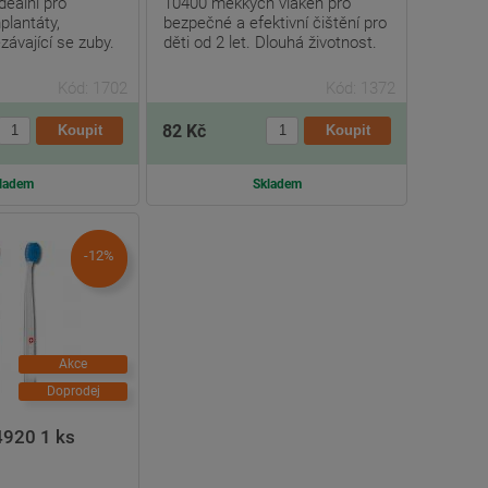
deální pro
10400 měkkých vláken pro
plantáty,
bezpečné a efektivní čištění pro
závající se zuby.
děti od 2 let. Dlouhá životnost.
Kód: 1702
Kód: 1372
82 Kč
ladem
Skladem
-12%
Akce
Doprodej
4920 1 ks