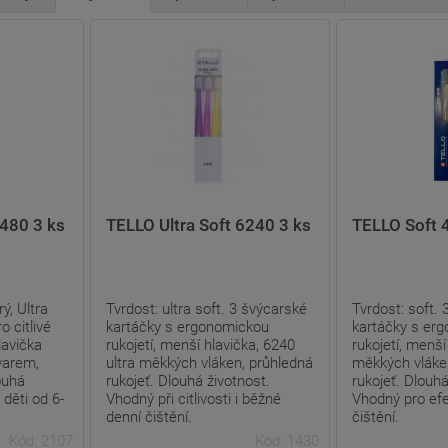
4480 3 ks
TELLO Ultra Soft 6240 3 ks
TELLO Soft 
ý, Ultra
Tvrdost: ultra soft. 3 švýcarské
Tvrdost: soft.
o citlivé
kartáčky s ergonomickou
kartáčky s er
lavička
rukojetí, menší hlavička, 6240
rukojetí, menší
varem,
ultra měkkých vláken, průhledná
měkkých vláke
ouhá
rukojeť. Dlouhá životnost.
rukojeť. Dlouhá
 děti od 6-
Vhodný při citlivosti i běžné
Vhodný pro efe
denní čištění.
čištění.
Kód: 2107
Kód: 1430