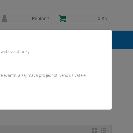
Přihlásit
0 Kč
Kontakty
ě webové stránky.
levantní a zajímavá pro jednotlivého uživatele.