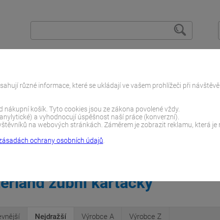
O zubech
Vše o nákupu
Spolupracujeme
sahují různé informace, které se ukládají ve vašem prohlížeči při návštěv
ad nákupní košík. Tyto cookies jsou ze zákona povolené vždy.
(anylytické) a vyhodnocují úspěšnost naší práce (konverzní).
těvníků na webových stránkách. Záměrem je zobrazit reklamu, která je re
zásadách ochrany osobních údajů
.
ké kartáčky
Dle výrobce
Tello Switzerland
zerland zubní kartáčky
evnější
Nejdražší
Výrobce A
Výrobce Z