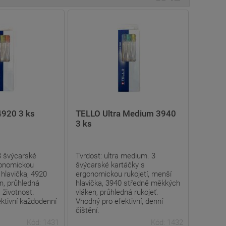
4920 3 ks
TELLO Ultra Medium 3940
3 ks
 3 švýcarské
Tvrdost: ultra medium. 3
gonomickou
švýcarské kartáčky s
 hlavička, 4920
ergonomickou rukojetí, menší
n, průhledná
hlavička, 3940 středně měkkých
 životnost.
vláken, průhledná rukojeť.
ktivní každodenní
Vhodný pro efektivní, denní
čištění.
Kód: 1431
Kód: 1432