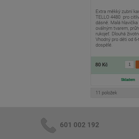
Extra měkký zubní ka
TELLO 4480 pro citli
dásně. Malá hlavička
oválným tvarem, průh
rukojeť. Dlouhá životn
Vhodný pro děti od 6-t
dospělé.
80 Kč
Skladem
11 položek
601 002 192