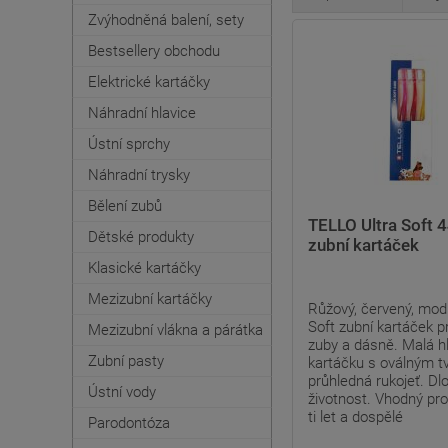
Zvýhodněná balení, sety
Bestsellery obchodu
Elektrické kartáčky
Náhradní hlavice
Ústní sprchy
Náhradní trysky
Bělení zubů
TELLO Ultra Soft 
Dětské produkty
zubní kartáček
Klasické kartáčky
Mezizubní kartáčky
Růžový, červený, modr
Soft zubní kartáček pr
Mezizubní vlákna a párátka
zuby a dásně. Malá h
Zubní pasty
kartáčku s oválným t
průhledná rukojeť. Dl
Ústní vody
životnost. Vhodný pro
ti let a dospělé
Parodontóza