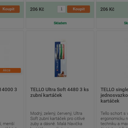
206 Kč
206 Kč
Skladem
Sk
Akce
14000 3
TELLO Ultra Soft 4480 3 ks
TELLO singl
zubní kartáček
jednosvazko
kartáček
Modrý, zelený, červený, Ultra
Tello schort s 
Soft zubní kartáček pro citlivé
ergonomicku ru
í, menší
zuby a dásně. Malá hlavička
techniku a max