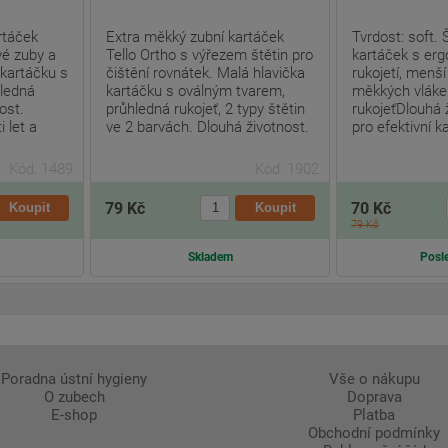
rtáček
Extra měkký zubní kartáček
Tvrdost: soft.
vé zuby a
Tello Ortho s výřezem štětin pro
kartáček s er
 kartáčku s
čištění rovnátek. Malá hlavička
rukojetí, menší
ledná
kartáčku s oválným tvarem,
měkkých vláken
ost.
průhledná rukojeť, 2 typy štětin
rukojeťDlouhá 
i let a
ve 2 barvách. Dlouhá životnost.
pro efektivní k
Kód: 1489
Kód: 1902
79 Kč
70 Kč
79 Kč
Skladem
Posle
Poradna ústní hygieny
Vše o nákupu
O zubech
Doprava
E-shop
Platba
Obchodní podmínky