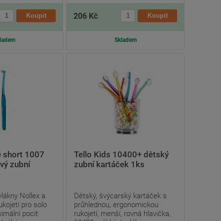
206 Kč
ladem
Skladem
e short 1007
Tello Kids 10400+ dětský
vý zubní
zubní kartáček 1ks
vlákny Nollex a
Dětský, švýcarský kartáček s
kojetí pro solo
průhlednou, ergonomickou
imální pocit
rukojetí, menší, rovná hlavička,