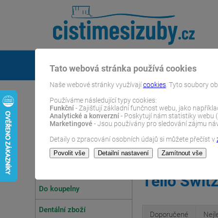
O nás
Tato webová stránka používá cookies
Naše webové stránky využívají
cookies
. Tyto soubory ob
Používáme následující typy cookies:
Funkční
- Zajišťují základní funčnost webu, jako napříkl
Analytické a konverzní
- Poskytují nám statistiky webu 
Marketingové
- Jsou používány pro sledování zájmu návš
Detaily o zpracování osobních údajů si můžete přečíst v
ČistímeSiZuby.cz
E-shop
Dentální zboží
Klasic
E-SHOP
Tello Swit
Do koupelny
Dentální zboží
Doporučené
Nejl