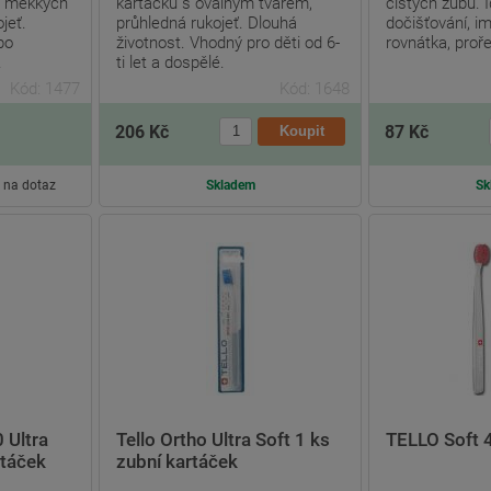
a měkkých
kartáčku s oválným tvarem,
čistých zubů. I
jeť.
průhledná rukojeť. Dlouhá
dočišťování, im
 po
životnost. Vhodný pro děti od 6-
rovnátka, proře
.
ti let a dospělé.
Kód: 1477
Kód: 1648
206 Kč
87 Kč
 na dotaz
Skladem
Sk
 Ultra
Tello Ortho Ultra Soft 1 ks
TELLO Soft 
rtáček
zubní kartáček