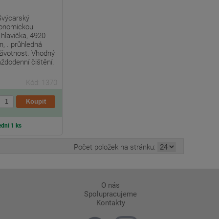
 Švýcarský
gonomickou
 hlavička, 4920
, . průhledná
životnost. Vhodný
aždodenní čištění.
Kód: 1370
dní 1 ks
Počet položek na stránku:
O nás
Spolupracujeme
Kontakty