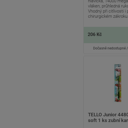
hlavička, 14000 meg
vláken, průhledná ruko
Vhodný při citlivosti i
chirurgickém zákroku
206 Kč
Dočasně nedostupné /
TELLO Junior 4480
soft 1 ks zubní ka